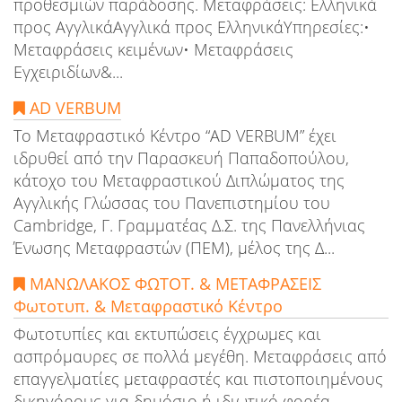
προθεσμιών παράδοσης. Μεταφράσεις: Ελληνικά
προς ΑγγλικάΑγγλικά προς ΕλληνικάΥπηρεσίες:•
Μεταφράσεις κειμένων• Μεταφράσεις
Εγχειριδίων&...
AD VERBUM
Το Μεταφραστικό Κέντρο “AD VERBUM” έχει
ιδρυθεί από την Παρασκευή Παπαδοπούλου,
κάτοχο του Μεταφραστικού Διπλώματος της
Αγγλικής Γλώσσας του Πανεπιστημίου του
Cambridge, Γ. Γραμματέας Δ.Σ. της Πανελλήνιας
Ένωσης Μεταφραστών (ΠΕΜ), μέλος της Δ...
ΜΑΝΩΛΑΚΟΣ ΦΩΤΟΤ. & ΜΕΤΑΦΡΑΣΕΙΣ
Φωτοτυπ. & Μεταφραστικό Κέντρο
Φωτοτυπίες και εκτυπώσεις έγχρωμες και
ασπρόμαυρες σε πολλά μεγέθη. Μεταφράσεις από
επαγγελματίες μεταφραστές και πιστοποιημένους
δικηγόρους για δημόσιο ή ιδιωτικό φορέα....