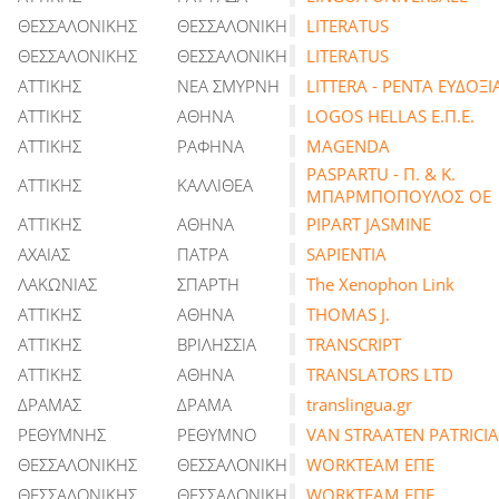
ΘΕΣΣΑΛΟΝΙΚΗΣ
ΘΕΣΣΑΛΟΝΙΚΗ
LITERATUS
ΘΕΣΣΑΛΟΝΙΚΗΣ
ΘΕΣΣΑΛΟΝΙΚΗ
LITERATUS
ΑΤΤΙΚΗΣ
ΝΕΑ ΣΜΥΡΝΗ
LITTERA - ΡΕΝΤΑ ΕΥΔΟΞΙ
ΑΤΤΙΚΗΣ
ΑΘΗΝΑ
LOGOS HELLAS Ε.Π.Ε.
ΑΤΤΙΚΗΣ
ΡΑΦΗΝΑ
MΑGENDA
PASPARTU - Π. & Κ.
ΑΤΤΙΚΗΣ
ΚΑΛΛΙΘΕΑ
ΜΠΑΡΜΠΟΠΟΥΛΟΣ ΟΕ
ΑΤΤΙΚΗΣ
ΑΘΗΝΑ
PIPART JASMINE
ΑΧΑΙΑΣ
ΠΑΤΡΑ
SAPIENTIA
ΛΑΚΩΝΙΑΣ
ΣΠΑΡΤΗ
The Xenophon Link
ΑΤΤΙΚΗΣ
ΑΘΗΝΑ
THOMAS J.
ΑΤΤΙΚΗΣ
ΒΡΙΛΗΣΣΙΑ
TRANSCRIPT
ΑΤΤΙΚΗΣ
ΑΘΗΝΑ
TRANSLATORS LTD
ΔΡΑΜΑΣ
ΔΡΑΜΑ
translingua.gr
ΡΕΘΥΜΝΗΣ
ΡΕΘΥΜΝΟ
VAN STRAATEN PATRICIA
ΘΕΣΣΑΛΟΝΙΚΗΣ
ΘΕΣΣΑΛΟΝΙΚΗ
WORKTEAM ΕΠΕ
ΘΕΣΣΑΛΟΝΙΚΗΣ
ΘΕΣΣΑΛΟΝΙΚΗ
WORKTEAM ΕΠΕ