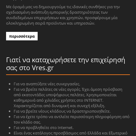
Με όραμά μας να δημιουργούμε τις ιδανικές συνθήκες για την
σχεδιασμένη ανάπτυξη εμπορικής δραστηριότητας των
συνδεδεμένων επιχειρήσεων και χρηστών, προσφέρουμε μία
ολοκληρωμένη σειρά προϊόντων και υπηρεσιών.
περισσότερα
Γιατί να καταχωρήσετε την επιχείρησή
σας στο Vres.gr
Για να αναπτύξετε νέες συνεργασίες.
Για να βρείτε πελάτες σε νέες αγορές. Έχει άμεση πρόσβαση
από εκατοντάδες υποψήφιους πελάτες. Χρησιμοποιείται
καθημερινά από χιλιάδες χρήστες στο INTERNET.
Χαρακτηρίζεται από δυναμική και συνεχή εξέλιξη.
Για να βρείτε νέους κλάδους να δραστηριοποιηθείτε.
Για να έχετε τρόπο να αντλείτε περισσότερη πληροφόρηση από
τον κλάδο σας.
Για να προβληθείτε στο Internet.
Είναι ένας κατάλογος προσβάσιμος από Ελλάδα και Εξωτερικό