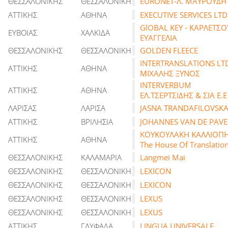
ΘΕΣΣΑΛΟΝΙΚΗΣ
ΘΕΣΣΑΛΟΝΙΚΗ
EURONET-Λ. ΜΑΥΡΟΥΔΗ
ΑΤΤΙΚΗΣ
ΑΘΗΝΑ
EXECUTIVE SERVICES LTD
GlOBAL KEY - ΚΑΡΛΕΤΣΟ
ΕΥΒΟΙΑΣ
ΧΑΛΚΙΔΑ
ΕΥΑΓΓΕΛΙΑ
ΘΕΣΣΑΛΟΝΙΚΗΣ
ΘΕΣΣΑΛΟΝΙΚΗ
GOLDEN FLEECE
INTERTRANSLATIONS LT
ΑΤΤΙΚΗΣ
ΑΘΗΝΑ
ΜΙΧΑΛΗΣ ΞΥΝΟΣ
INTERVERBUM
ΑΤΤΙΚΗΣ
ΑΘΗΝΑ
ΕΛ.ΤΣΕΡΤΣΙΔΗΣ & ΣΙΑ Ε.Ε
ΛΑΡΙΣΑΣ
ΛΑΡΙΣΑ
JASNA TRANDAFILOVSK
ΑΤΤΙΚΗΣ
ΒΡΙΛΗΣΙΑ
JOHANNES VAN DE PAVE
KOYKOYΛAKH ΚΑΛΛΙΟΠΗ
ΑΤΤΙΚΗΣ
ΑΘΗΝΑ
The House Of Translatio
ΘΕΣΣΑΛΟΝΙΚΗΣ
ΚΑΛΑΜΑΡΙΑ
Langmei Mai
ΘΕΣΣΑΛΟΝΙΚΗΣ
ΘΕΣΣΑΛΟΝΙΚΗ
LEXICON
ΘΕΣΣΑΛΟΝΙΚΗΣ
ΘΕΣΣΑΛΟΝΙΚΗ
LEXICON
ΘΕΣΣΑΛΟΝΙΚΗΣ
ΘΕΣΣΑΛΟΝΙΚΗ
LEXUS
ΘΕΣΣΑΛΟΝΙΚΗΣ
ΘΕΣΣΑΛΟΝΙΚΗ
LEXUS
ΑΤΤΙΚΗΣ
ΓΛΥΦΑΔΑ
LINGUA UNIVERSALE