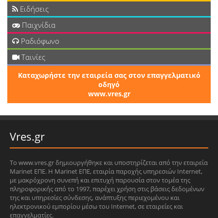
Ειδήσεις
Παιχνίδια
Ραδιόφωνο
Ταινίες
Καταχωρήστε την εταιρεία σας στον επαγγελματικό
οδηγό
www.vres.gr
Vres.gr
Το www.vres.gr δημιουργήθηκε και υποστηρίζεται από την εταιρεία
Marinet ΕΠΕ. Η Marinet ΕΠΕ, εταιρία παροχής υπηρεσιών Internet,
με μακρόχρονη συνεπή και επιτυχή παρουσία στον τομέα της
πληροφορικής από το 1997, παρέχει χρήση στις βάσεις δεδομένων
της και υπηρεσίες σύνδεσης, ανάπτυξης περιεχομένου και
ηλεκτρονικού εμπορίου μέσω του Internet, σε εταιρείες και
επαγγελματίες.