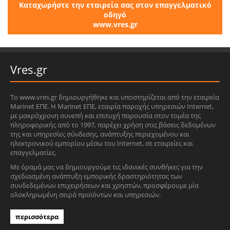
Καταχωρήστε την εταιρεία σας στον επαγγελματικό
οδηγό
www.vres.gr
Vres.gr
Το www.vres.gr δημιουργήθηκε και υποστηρίζεται από την εταιρεία
Marinet ΕΠΕ. Η Marinet ΕΠΕ, εταιρία παροχής υπηρεσιών Internet,
με μακρόχρονη συνεπή και επιτυχή παρουσία στον τομέα της
πληροφορικής από το 1997, παρέχει χρήση στις βάσεις δεδομένων
της και υπηρεσίες σύνδεσης, ανάπτυξης περιεχομένου και
ηλεκτρονικού εμπορίου μέσω του Internet, σε εταιρείες και
επαγγελματίες.
Με όραμά μας να δημιουργούμε τις ιδανικές συνθήκες για την
σχεδιασμένη ανάπτυξη εμπορικής δραστηριότητας των
συνδεδεμένων επιχειρήσεων και χρηστών, προσφέρουμε μία
ολοκληρωμένη σειρά προϊόντων και υπηρεσιών.
περισσότερα