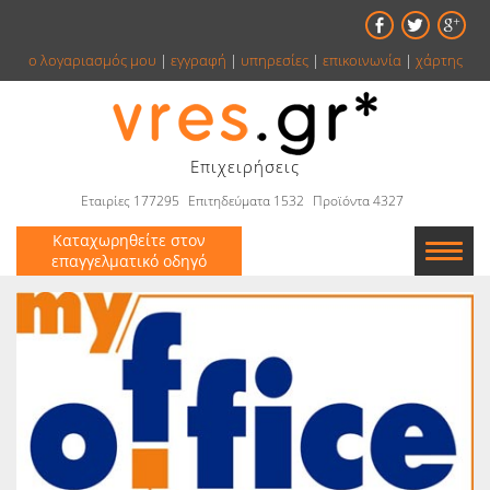
ο λογαριασμός μου
|
εγγραφή
|
υπηρεσίες
|
επικοινωνία
|
χάρτης
Επιχειρήσεις
Εταιρίες 177295
Επιτηδεύματα 1532
Προϊόντα 4327
Καταχωρηθείτε στον
επαγγελματικό οδηγό
Εταιρείες
Κατάλογος
Αγγελίες
Βιβλία