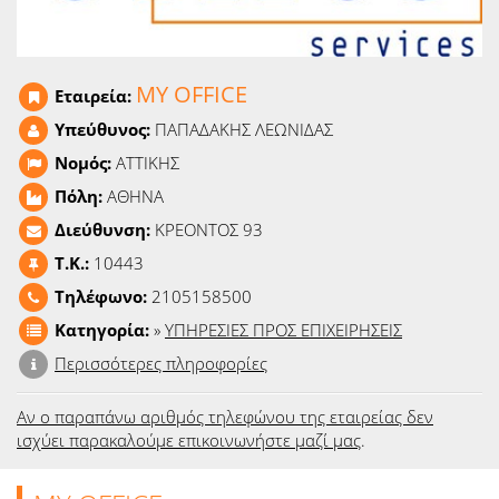
Ειδήσεις
Παιχνίδια
MY OFFICE
Εταιρεία:
Ραδιόφωνο
Υπεύθυνος:
ΠΑΠΑΔΑΚΗΣ ΛΕΩΝΙΔΑΣ
Νομός:
ΑΤΤΙΚΗΣ
Ταινίες
Πόλη:
ΑΘΗΝΑ
Διεύθυνση:
ΚΡΕΟΝΤΟΣ 93
T.K.:
10443
Τηλέφωνο:
2105158500
Κατηγορία:
»
ΥΠΗΡΕΣΙΕΣ ΠΡΟΣ ΕΠΙΧΕΙΡΗΣΕΙΣ
Περισσότερες πληροφορίες
Αν ο παραπάνω αριθμός τηλεφώνου της εταιρείας δεν
ισχύει παρακαλούμε επικοινωνήστε μαζί μας
.