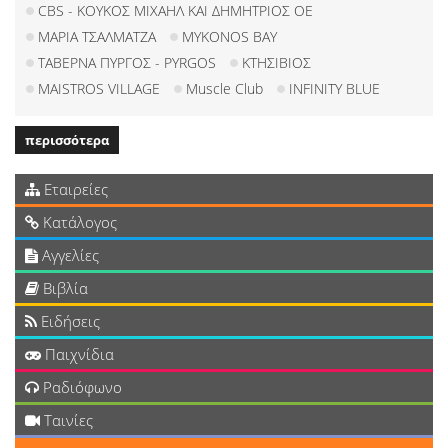
CBS - ΚΟΥΚΟΣ ΜΙΧΑΗΛ ΚΑΙ ΔΗΜΗΤΡΙΟΣ ΟΕ
ΜΑΡΙΑ ΤΣΑΛΜΑΤΖΑ
MYKONOS BAY
ΤΑΒΕΡΝΑ ΠΥΡΓΟΣ - PYRGOS
ΚΤΗΣΙΒΙΟΣ
MAISTROS VILLAGE
Muscle Club
INFINITY BLUE
περισσότερα
Εταιρείες
Κατάλογος
Αγγελίες
Βιβλία
Ειδήσεις
Παιχνίδια
Ραδιόφωνο
Ταινίες