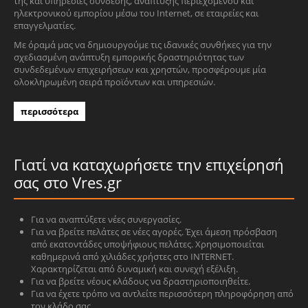
της και υπηρεσίες σύνδεσης, ανάπτυξης περιεχομένου και
ηλεκτρονικού εμπορίου μέσω του Internet, σε εταιρείες και
επαγγελματίες.
Με όραμά μας να δημιουργούμε τις ιδανικές συνθήκες για την
σχεδιασμένη ανάπτυξη εμπορικής δραστηριότητας των
συνδεδεμένων επιχειρήσεων και χρηστών, προσφέρουμε μία
ολοκληρωμένη σειρά προϊόντων και υπηρεσιών.
περισσότερα
Γιατί να καταχωρήσετε την επιχείρησή
σας στο Vres.gr
Για να αναπτύξετε νέες συνεργασίες.
Για να βρείτε πελάτες σε νέες αγορές. Έχει άμεση πρόσβαση
από εκατοντάδες υποψήφιους πελάτες. Χρησιμοποιείται
καθημερινά από χιλιάδες χρήστες στο INTERNET.
Χαρακτηρίζεται από δυναμική και συνεχή εξέλιξη.
Για να βρείτε νέους κλάδους να δραστηριοποιηθείτε.
Για να έχετε τρόπο να αντλείτε περισσότερη πληροφόρηση από
τον κλάδο σας.