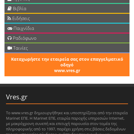
Βιβλία
Ειδήσεις
Παιχνίδια
Ραδιόφωνο
Ταινίες
Καταχωρήστε την εταιρεία σας στον επαγγελματικό
οδηγό
www.vres.gr
Vres.gr
Το www.vres.gr δημιουργήθηκε και υποστηρίζεται από την εταιρεία
Marinet ΕΠΕ. Η Marinet ΕΠΕ, εταιρία παροχής υπηρεσιών Internet,
με μακρόχρονη συνεπή και επιτυχή παρουσία στον τομέα της
πληροφορικής από το 1997, παρέχει χρήση στις βάσεις δεδομένων