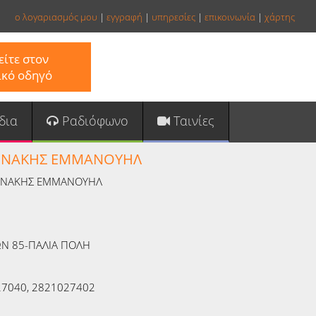
ο λογαριασμός μου
|
εγγραφή
|
υπηρεσίες
|
επικοινωνία
|
χάρτης
ίτε στον
ικό οδηγό
δια
Ραδιόφωνο
Ταινίες
ΩΝΑΚΗΣ ΕΜΜΑΝΟΥΗΛ
ΝΑΚΗΣ ΕΜΜΑΝΟΥΗΛ
ΩΝ 85-ΠΑΛΙΑ ΠΟΛΗ
7040, 2821027402