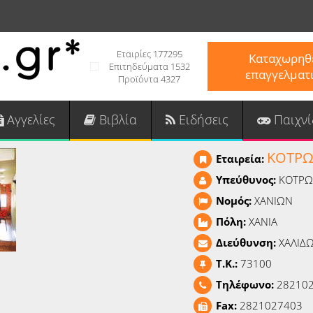
Εταιρίες 177295
Καταχωρηθε
Επιτηδεύματα 1532
επαγγελματ
Προϊόντα 4327
Αγγελίες
Βιβλία
Ειδήσεις
Παιχνί
ΚΟΤΡ
Εταιρεία:
Υπεύθυνος:
ΚΟΤΡΩ
Νομός:
ΧΑΝΙΩΝ
Πόλη:
ΧΑΝΙΑ
Διεύθυνση:
ΧΑΛΙΔ
T.K.:
73100
Τηλέφωνο:
282102
Fax:
2821027403