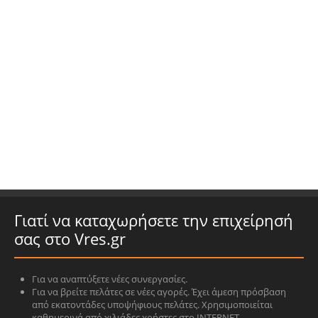
Γιατί να καταχωρήσετε την επιχείρησή
σας στο Vres.gr
Για να αναπτύξετε νέες συνεργασίες.
Για να βρείτε πελάτες σε νέες αγορές. Έχει άμεση πρόσβαση
από εκατοντάδες υποψήφιους πελάτες. Χρησιμοποιείται
καθημερινά από χιλιάδες χρήστες στο INTERNET.