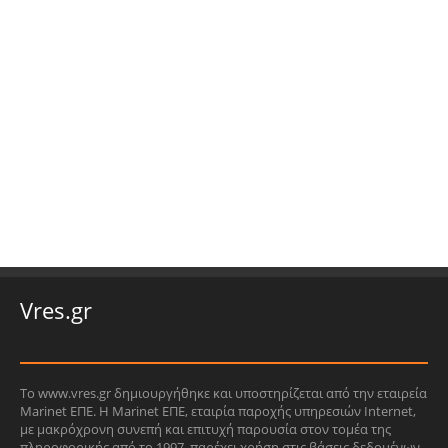
Vres.gr
Το www.vres.gr δημιουργήθηκε και υποστηρίζεται από την εταιρεία
Marinet ΕΠΕ. Η Marinet ΕΠΕ, εταιρία παροχής υπηρεσιών Internet,
με μακρόχρονη συνεπή και επιτυχή παρουσία στον τομέα της
πληροφορικής από το 1997, παρέχει χρήση στις βάσεις δεδομένων