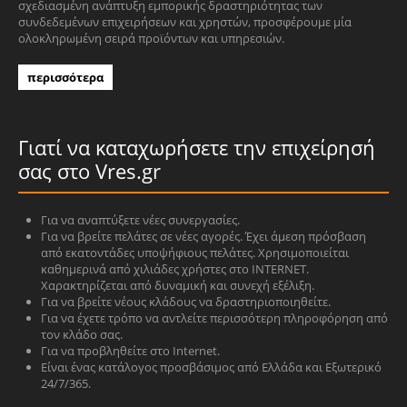
σχεδιασμένη ανάπτυξη εμπορικής δραστηριότητας των
συνδεδεμένων επιχειρήσεων και χρηστών, προσφέρουμε μία
ολοκληρωμένη σειρά προϊόντων και υπηρεσιών.
περισσότερα
Γιατί να καταχωρήσετε την επιχείρησή
σας στο Vres.gr
Για να αναπτύξετε νέες συνεργασίες.
Για να βρείτε πελάτες σε νέες αγορές. Έχει άμεση πρόσβαση
από εκατοντάδες υποψήφιους πελάτες. Χρησιμοποιείται
καθημερινά από χιλιάδες χρήστες στο INTERNET.
Χαρακτηρίζεται από δυναμική και συνεχή εξέλιξη.
Για να βρείτε νέους κλάδους να δραστηριοποιηθείτε.
Για να έχετε τρόπο να αντλείτε περισσότερη πληροφόρηση από
τον κλάδο σας.
Για να προβληθείτε στο Internet.
Είναι ένας κατάλογος προσβάσιμος από Ελλάδα και Εξωτερικό
24/7/365.