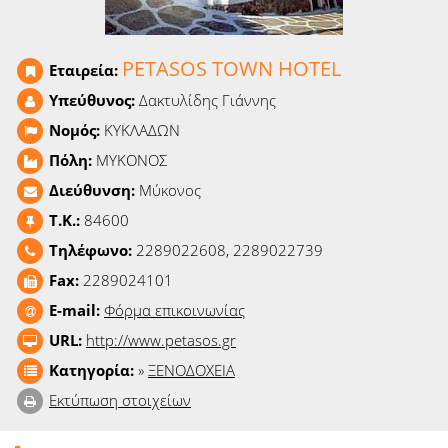
Ειδήσεις
Παιχνίδια
PETASOS TOWN HOTEL
Εταιρεία:
Υπεύθυνος:
Δακτυλίδης Γιάννης
Ραδιόφωνο
Νομός:
ΚΥΚΛΑΔΩΝ
Ταινίες
Πόλη:
ΜΥΚΟΝΟΣ
Διεύθυνση:
Μύκονος
T.K.:
84600
Τηλέφωνο:
2289022608, 2289022739
Fax:
2289024101
E-mail:
Φόρμα επικοινωνίας
URL:
http://www.petasos.gr
Κατηγορία:
»
ΞΕΝΟΔΟΧΕΙΑ
Εκτύπωση στοιχείων