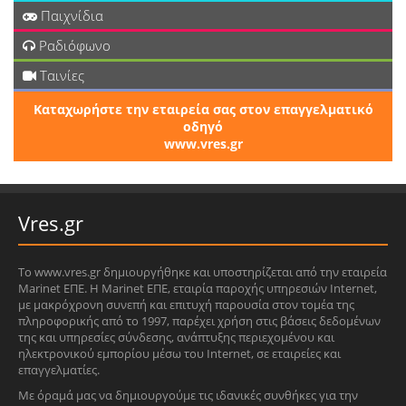
Παιχνίδια
Ραδιόφωνο
Ταινίες
Καταχωρήστε την εταιρεία σας στον επαγγελματικό
οδηγό
www.vres.gr
Vres.gr
Το www.vres.gr δημιουργήθηκε και υποστηρίζεται από την εταιρεία
Marinet ΕΠΕ. Η Marinet ΕΠΕ, εταιρία παροχής υπηρεσιών Internet,
με μακρόχρονη συνεπή και επιτυχή παρουσία στον τομέα της
πληροφορικής από το 1997, παρέχει χρήση στις βάσεις δεδομένων
της και υπηρεσίες σύνδεσης, ανάπτυξης περιεχομένου και
ηλεκτρονικού εμπορίου μέσω του Internet, σε εταιρείες και
επαγγελματίες.
Με όραμά μας να δημιουργούμε τις ιδανικές συνθήκες για την