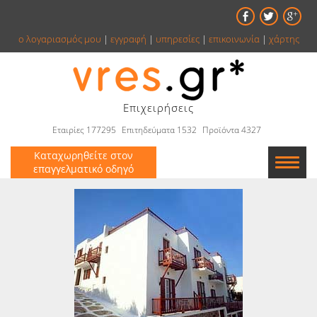
ο λογαριασμός μου
|
εγγραφή
|
υπηρεσίες
|
επικοινωνία
|
χάρτης
Επιχειρήσεις
Εταιρίες 177295
Επιτηδεύματα 1532
Προϊόντα 4327
Καταχωρηθείτε στον
επαγγελματικό οδηγό
Εταιρείες
Κατάλογος
Αγγελίες
Βιβλία