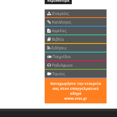
περισσότερα
Εταιρείες
Κατάλογος
Αγγελίες
Βιβλία
Ειδήσεις
Παιχνίδια
Ραδιόφωνο
Ταινίες
Καταχωρήστε την εταιρεία
σας στον επαγγελματικό
οδηγό
www.vres.gr