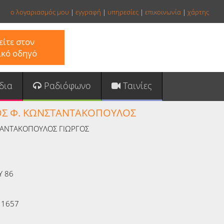
ο λογαριασμός μου
|
εγγραφή
|
υπηρεσίες
|
επικοινωνία
|
χάρτης
ίτε στον
ικό οδηγό
δια
Ραδιόφωνο
Ταινίες
ΟΣ Φ. ΚΩΝΣΤΑΝΤΑΚΟΠΟΥΛΟΣ
ΑΝΤΑΚΟΠΟΥΛΟΣ ΓΙΩΡΓΟΣ
Υ 86
11657