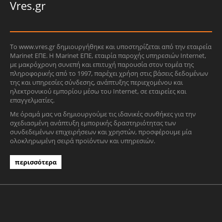
Vres.gr
Το www.vres.gr δημιουργήθηκε και υποστηρίζεται από την εταιρεία
Marinet ΕΠΕ. Η Marinet ΕΠΕ, εταιρία παροχής υπηρεσιών Internet,
με μακρόχρονη συνεπή και επιτυχή παρουσία στον τομέα της
πληροφορικής από το 1997, παρέχει χρήση στις βάσεις δεδομένων
της και υπηρεσίες σύνδεσης, ανάπτυξης περιεχομένου και
ηλεκτρονικού εμπορίου μέσω του Internet, σε εταιρείες και
επαγγελματίες.
Με όραμά μας να δημιουργούμε τις ιδανικές συνθήκες για την
σχεδιασμένη ανάπτυξη εμπορικής δραστηριότητας των
συνδεδεμένων επιχειρήσεων και χρηστών, προσφέρουμε μία
ολοκληρωμένη σειρά προϊόντων και υπηρεσιών.
περισσότερα