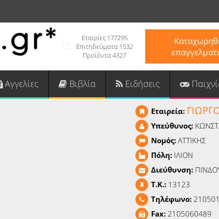
Εταιρίες 177295
Καταχωρηθε
Επιτηδεύματα 1532
επαγγελματ
Προϊόντα 4327
Αγγελίες
Βιβλία
Ειδήσεις
Παιχνί
ΓΙΩΡΓ
Εταιρεία:
Υπεύθυνος:
ΚΩΝΣΤ
Νομός:
ΑΤΤΙΚΗΣ
Πόλη:
ΙΛΙΟΝ
Διεύθυνση:
ΠΙΝΔΟ
T.K.:
13123
Τηλέφωνο:
21050
Fax:
2105060489