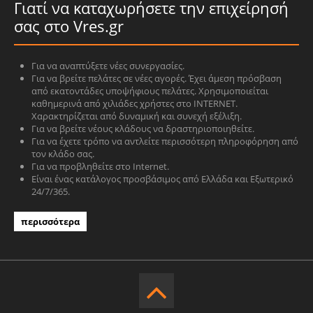
Γιατί να καταχωρήσετε την επιχείρησή
σας στο Vres.gr
Για να αναπτύξετε νέες συνεργασίες.
Για να βρείτε πελάτες σε νέες αγορές. Έχει άμεση πρόσβαση
από εκατοντάδες υποψήφιους πελάτες. Χρησιμοποιείται
καθημερινά από χιλιάδες χρήστες στο INTERNET.
Χαρακτηρίζεται από δυναμική και συνεχή εξέλιξη.
Για να βρείτε νέους κλάδους να δραστηριοποιηθείτε.
Για να έχετε τρόπο να αντλείτε περισσότερη πληροφόρηση από
τον κλάδο σας.
Για να προβληθείτε στο Internet.
Είναι ένας κατάλογος προσβάσιμος από Ελλάδα και Εξωτερικό
24/7/365.
περισσότερα