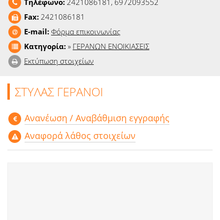
Τηλέφωνο:
2421086181, 6972093552
Ειδήσεις
Fax:
2421086181
Παιχνίδια
E-mail:
Φόρμα επικοινωνίας
Κατηγορία:
»
ΓΕΡΑΝΩΝ ΕΝΟΙΚΙΑΣΕΙΣ
Ραδιόφωνο
Εκτύπωση στοιχείων
Ταινίες
ΣΤΥΛΑΣ ΓΕΡΑΝΟΙ
Aνανέωση / Αναβάθμιση εγγραφής
Αναφορά λάθος στοιχείων