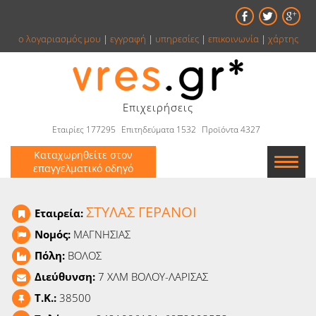
ο λογαριασμός μου
|
εγγραφή
|
υπηρεσίες
|
επικοινωνία
|
χάρτης
Επιχειρήσεις
Εταιρίες 177295
Επιτηδεύματα 1532
Προϊόντα 4327
Καταχωρηθείτε στον
επαγγελματικό οδηγό
Εταιρείες
ΣΤΥΛΑΣ ΓΕΡΑΝΟΙ
Εταιρεία:
Κατάλογος
Νομός:
ΜΑΓΝΗΣΙΑΣ
Πόλη:
ΒΟΛΟΣ
Αγγελίες
Διεύθυνση:
7 ΧΛΜ ΒΟΛΟΥ-ΛΑΡΙΣΑΣ
Βιβλία
T.K.:
38500