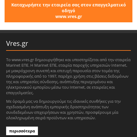
Καταχωρήστε την εταιρεία σας στον επαγγελματικό
οδηγό
www.vres.gr
Vres.gr
Το www.vres.gr δημιουργήθηκε και υποστηρίζεται από την εταιρεία
Marinet ΕΠΕ. Η Marinet ΕΠΕ, εταιρία παροχής υπηρεσιών Internet,
με μακρόχρονη συνεπή και επιτυχή παρουσία στον τομέα της
πληροφορικής από το 1997, παρέχει χρήση στις βάσεις δεδομένων
της και υπηρεσίες σύνδεσης, ανάπτυξης περιεχομένου και
ηλεκτρονικού εμπορίου μέσω του Internet, σε εταιρείες και
επαγγελματίες.
Με όραμά μας να δημιουργούμε τις ιδανικές συνθήκες για την
σχεδιασμένη ανάπτυξη εμπορικής δραστηριότητας των
συνδεδεμένων επιχειρήσεων και χρηστών, προσφέρουμε μία
ολοκληρωμένη σειρά προϊόντων και υπηρεσιών.
περισσότερα