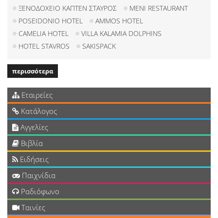
ΞΕΝΟΔΟΧΕΙΟ ΚΑΠΤΕΝ ΣΤΑΥΡΟΣ
MENI RESTAURANT
POSEIDONIO HOTEL
AMMOS HOTEL
CAMELIA HOTEL
VILLA KALAMIA DOLPHINS
HOTEL STAVROS
SAKISPACK
περισσότερα
Εταιρείες
Κατάλογος
Αγγελίες
Βιβλία
Ειδήσεις
Παιχνίδια
Ραδιόφωνο
Ταινίες