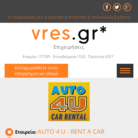
ο λογαριασμός μου
|
εγγραφή
|
υπηρεσίες
|
επικοινωνία
|
χάρτης
Επιχειρήσεις
Εταιρίες 177295
Επιτηδεύματα 1532
Προϊόντα 4327
Καταχωρηθείτε στον
επαγγελματικό οδηγό
Εταιρείες
Κατάλογος
Αγγελίες
Βιβλία
AUTO 4 U - RENT A CAR
Εταιρεία: