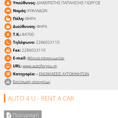
Υπεύθυνος:
ΔΙΑΧΕΙΡΙΣΤΗΣ ΠΑΠΑΛΕΞΗΣ ΓΙΩΡΓΟΣ
Ειδήσεις
Νομός:
ΚΥΚΛΑΔΩΝ
Παιχνίδια
Πόλη:
ΘΗΡΑ
Διεύθυνση:
ΦΗΡΑ
Ραδιόφωνο
T.K.:
84700
Ταινίες
Τηλέφωνο:
2286023110
Fax:
2286023110
E-mail:
Φόρμα επικοινωνίας
URL:
www.autoforyou.gr
Κατηγορία:
»
ΕΝΟΙΚΙΑΣΕΙΣ ΑΥΤΟΚΙΝΗΤΩΝ
Εκτύπωση στοιχείων
AUTO 4 U - RENT A CAR
Περιγραφή