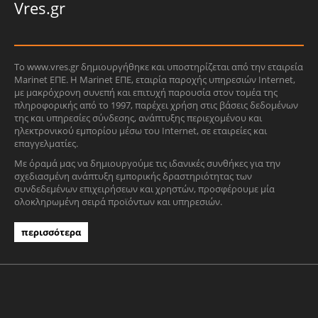
Vres.gr
Το www.vres.gr δημιουργήθηκε και υποστηρίζεται από την εταιρεία
Marinet ΕΠΕ. Η Marinet ΕΠΕ, εταιρία παροχής υπηρεσιών Internet,
με μακρόχρονη συνεπή και επιτυχή παρουσία στον τομέα της
πληροφορικής από το 1997, παρέχει χρήση στις βάσεις δεδομένων
της και υπηρεσίες σύνδεσης, ανάπτυξης περιεχομένου και
ηλεκτρονικού εμπορίου μέσω του Internet, σε εταιρείες και
επαγγελματίες.
Με όραμά μας να δημιουργούμε τις ιδανικές συνθήκες για την
σχεδιασμένη ανάπτυξη εμπορικής δραστηριότητας των
συνδεδεμένων επιχειρήσεων και χρηστών, προσφέρουμε μία
ολοκληρωμένη σειρά προϊόντων και υπηρεσιών.
περισσότερα