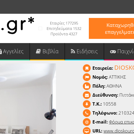
Εταιρίες 177295
Καταχωρηθε
Επιτηδεύματα 1532
επαγγελματ
Προϊόντα 4327
Αγγελίες
Βιβλία
Ειδήσεις
Παιχνί
DIOSK
Εταιρεία:
Νομός:
ΑΤΤΙΚΗΣ
Πόλη:
ΑΘΗΝΑ
Διεύθυνση:
Πιττάκ
T.K.:
10558
Τηλέφωνο:
21032
E-mail:
Φόρμα επικ
URL:
www.dioskouro