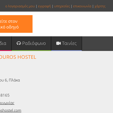
ο λογαριασμός μου
|
εγγραφή
|
υπηρεσίες
|
επικοινωνία
|
χάρτης
ίτε στον
ικό οδηγό
δια
Ραδιόφωνο
Ταινίες
OUROS HOSTEL
ου 6, Πλάκα
48165
οινωνίας
shostel.com