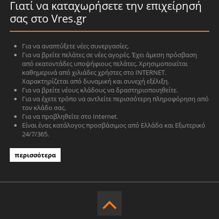
Γιατί να καταχωρήσετε την επιχείρησή
σας στο Vres.gr
Για να αναπτύξετε νέες συνεργασίες.
Για να βρείτε πελάτες σε νέες αγορές. Έχει άμεση πρόσβαση
από εκατοντάδες υποψήφιους πελάτες. Χρησιμοποιείται
καθημερινά από χιλιάδες χρήστες στο INTERNET.
Χαρακτηρίζεται από δυναμική και συνεχή εξέλιξη.
Για να βρείτε νέους κλάδους να δραστηριοποιηθείτε.
Για να έχετε τρόπο να αντλείτε περισσότερη πληροφόρηση από
τον κλάδο σας.
Για να προβληθείτε στο Internet.
Είναι ένας κατάλογος προσβάσιμος από Ελλάδα και Εξωτερικό
24/7/365.
περισσότερα