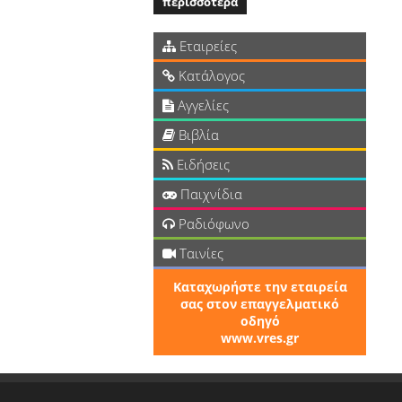
περισσότερα
Εταιρείες
Κατάλογος
Αγγελίες
Βιβλία
Ειδήσεις
Παιχνίδια
Ραδιόφωνο
Ταινίες
Καταχωρήστε την εταιρεία
σας στον επαγγελματικό
οδηγό
www.vres.gr