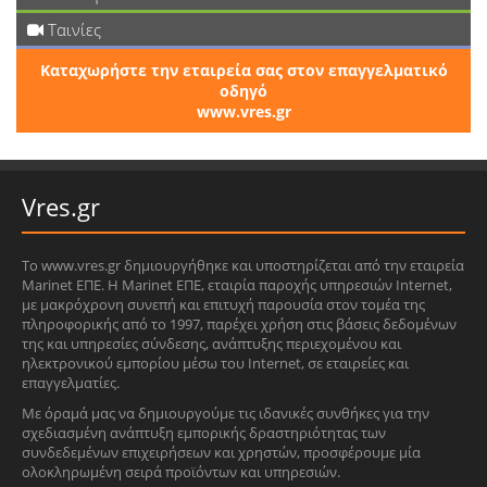
Ταινίες
Καταχωρήστε την εταιρεία σας στον επαγγελματικό
οδηγό
www.vres.gr
Vres.gr
Το www.vres.gr δημιουργήθηκε και υποστηρίζεται από την εταιρεία
Marinet ΕΠΕ. Η Marinet ΕΠΕ, εταιρία παροχής υπηρεσιών Internet,
με μακρόχρονη συνεπή και επιτυχή παρουσία στον τομέα της
πληροφορικής από το 1997, παρέχει χρήση στις βάσεις δεδομένων
της και υπηρεσίες σύνδεσης, ανάπτυξης περιεχομένου και
ηλεκτρονικού εμπορίου μέσω του Internet, σε εταιρείες και
επαγγελματίες.
Με όραμά μας να δημιουργούμε τις ιδανικές συνθήκες για την
σχεδιασμένη ανάπτυξη εμπορικής δραστηριότητας των
συνδεδεμένων επιχειρήσεων και χρηστών, προσφέρουμε μία
ολοκληρωμένη σειρά προϊόντων και υπηρεσιών.