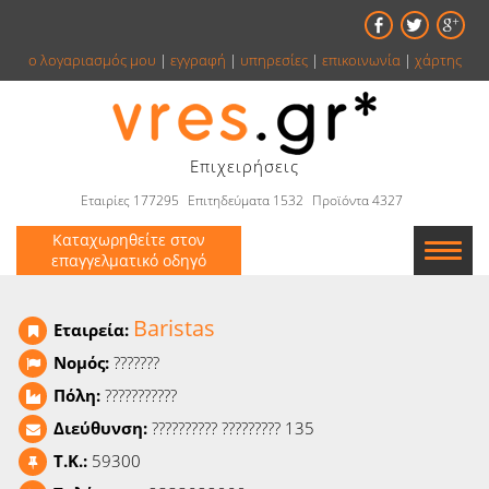
ο λογαριασμός μου
|
εγγραφή
|
υπηρεσίες
|
επικοινωνία
|
χάρτης
Επιχειρήσεις
Εταιρίες 177295
Επιτηδεύματα 1532
Προϊόντα 4327
Καταχωρηθείτε στον
επαγγελματικό οδηγό
Εταιρείες
Baristas
Εταιρεία:
Κατάλογος
Νομός:
???????
Πόλη:
???????????
Αγγελίες
Διεύθυνση:
?????????? ????????? 135
Βιβλία
T.K.:
59300