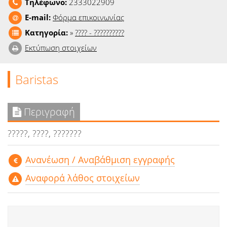
Τηλέφωνο:
2333022909
Ειδήσεις
E-mail:
Φόρμα επικοινωνίας
Παιχνίδια
Κατηγορία:
»
???? - ??????????
Εκτύπωση στοιχείων
Ραδιόφωνο
Baristas
Ταινίες
Περιγραφή
?????, ????, ???????
Aνανέωση / Αναβάθμιση εγγραφής
Αναφορά λάθος στοιχείων