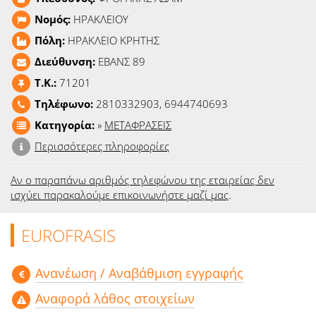
Ειδήσεις
Νομός:
ΗΡΑΚΛΕΙΟΥ
Πόλη:
ΗΡΑΚΛΕΙΟ ΚΡΗΤΗΣ
Παιχνίδια
Διεύθυνση:
ΕΒΑΝΣ 89
Ραδιόφωνο
T.K.:
71201
Τηλέφωνο:
2810332903, 6944740693
Ταινίες
Κατηγορία:
»
ΜΕΤΑΦΡΑΣΕΙΣ
Περισσότερες πληροφορίες
Αν ο παραπάνω αριθμός τηλεφώνου της εταιρείας δεν
ισχύει παρακαλούμε επικοινωνήστε μαζί μας
.
EUROFRASIS
Aνανέωση / Αναβάθμιση εγγραφής
Αναφορά λάθος στοιχείων