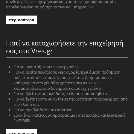
συνδεδεμένων επιχειρήσεων και χρηστών, προσφέρουμε μία
ολοκληρωμένη σειρά προϊόντων και υπηρεσιών.
περισσότερα
Γιατί να καταχωρήσετε την επιχείρησή
σας στο Vres.gr
Για να αναπτύξετε νέες συνεργασίες.
Για να βρείτε πελάτες σε νέες αγορές. Έχει άμεση πρόσβαση
από εκατοντάδες υποψήφιους πελάτες. Χρησιμοποιείται
καθημερινά από χιλιάδες χρήστες στο INTERNET.
Χαρακτηρίζεται από δυναμική και συνεχή εξέλιξη.
Για να βρείτε νέους κλάδους να δραστηριοποιηθείτε.
Για να έχετε τρόπο να αντλείτε περισσότερη πληροφόρηση από
τον κλάδο σας.
Για να προβληθείτε στο Internet.
Είναι ένας κατάλογος προσβάσιμος από Ελλάδα και Εξωτερικό
24/7/365.
περισσότερα