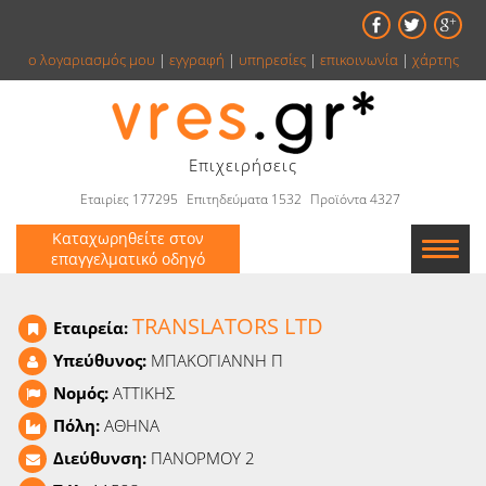
ο λογαριασμός μου
|
εγγραφή
|
υπηρεσίες
|
επικοινωνία
|
χάρτης
Επιχειρήσεις
Εταιρίες 177295
Επιτηδεύματα 1532
Προϊόντα 4327
Καταχωρηθείτε στον
επαγγελματικό οδηγό
Εταιρείες
TRANSLATORS LTD
Εταιρεία:
Κατάλογος
Υπεύθυνος:
ΜΠΑΚΟΓΙΑΝΝΗ Π
Νομός:
ΑΤΤΙΚΗΣ
Αγγελίες
Πόλη:
ΑΘΗΝΑ
Βιβλία
Διεύθυνση:
ΠΑΝΟΡΜΟΥ 2