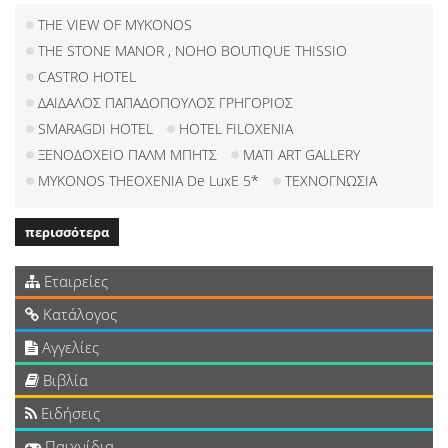
THE VIEW OF MYKONOS
THE STONE MANOR , NOHO BOUTIQUE THISSIO
CASTRO HOTEL
ΔΑΙΔΑΛΟΣ ΠΑΠΑΔΟΠΟΥΛΟΣ ΓΡΗΓΟΡΙΟΣ
SMARAGDI HOTEL
HOTEL FILOXENIA
ΞΕΝΟΔΟΧΕΙΟ ΠΑΛΜ ΜΠΗΤΣ
MATI ART GALLERY
MYKONOS THEOXENIA De LuxE 5*
ΤΕΧΝΟΓΝΩΣΙΑ
περισσότερα
Εταιρείες
Κατάλογος
Αγγελίες
Βιβλία
Ειδήσεις
Παιχνίδια