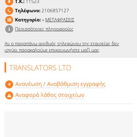
T.K.:
11523
Ειδήσεις
Τηλέφωνο:
2106857127
Παιχνίδια
Κατηγορία:
»
ΜΕΤΑΦΡΑΣΕΙΣ
Περισσότερες πληροφορίες
Ραδιόφωνο
Αν ο παραπάνω αριθμός τηλεφώνου της εταιρείας δεν
Ταινίες
ισχύει παρακαλούμε επικοινωνήστε μαζί μας
.
TRANSLATORS LTD
Aνανέωση / Αναβάθμιση εγγραφής
Αναφορά λάθος στοιχείων