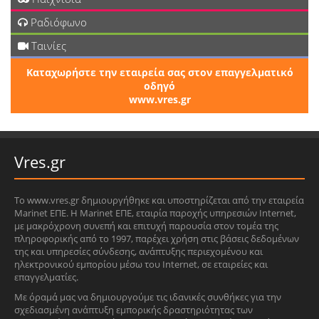
Ραδιόφωνο
Ταινίες
Καταχωρήστε την εταιρεία σας στον επαγγελματικό
οδηγό
www.vres.gr
Vres.gr
Το www.vres.gr δημιουργήθηκε και υποστηρίζεται από την εταιρεία
Marinet ΕΠΕ. Η Marinet ΕΠΕ, εταιρία παροχής υπηρεσιών Internet,
με μακρόχρονη συνεπή και επιτυχή παρουσία στον τομέα της
πληροφορικής από το 1997, παρέχει χρήση στις βάσεις δεδομένων
της και υπηρεσίες σύνδεσης, ανάπτυξης περιεχομένου και
ηλεκτρονικού εμπορίου μέσω του Internet, σε εταιρείες και
επαγγελματίες.
Με όραμά μας να δημιουργούμε τις ιδανικές συνθήκες για την
σχεδιασμένη ανάπτυξη εμπορικής δραστηριότητας των