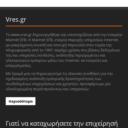
Vres.gr
Το www.vres.gr δημιουργήθηκε και υποστηρίζεται από την εταιρεία
Marinet ΕΠΕ. Η Marinet ΕΠΕ, εταιρία παροχής υπηρεσιών Internet,
με μακρόχρονη συνεπή και επιτυχή παρουσία στον τομέα της
πληροφορικής από το 1997, παρέχει χρήση στις βάσεις δεδομένων
της και υπηρεσίες σύνδεσης, ανάπτυξης περιεχομένου και
ηλεκτρονικού εμπορίου μέσω του Internet, σε εταιρείες και
επαγγελματίες.
Με όραμά μας να δημιουργούμε τις ιδανικές συνθήκες για την
σχεδιασμένη ανάπτυξη εμπορικής δραστηριότητας των
συνδεδεμένων επιχειρήσεων και χρηστών, προσφέρουμε μία
ολοκληρωμένη σειρά προϊόντων και υπηρεσιών.
περισσότερα
Γιατί να καταχωρήσετε την επιχείρησή