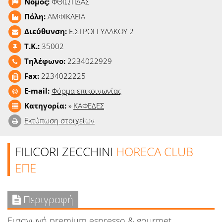
Νομός:
ΦΘΙΩΤΙΔΑΣ
Ειδήσεις
Πόλη:
ΑΜΦΙΚΛΕΙΑ
Παιχνίδια
Διεύθυνση:
Ε.ΣΤΡΟΓΓΥΛΑΚΟΥ 2
T.K.:
35002
Ραδιόφωνο
Τηλέφωνο:
2234022929
Fax:
2234022225
Ταινίες
E-mail:
Φόρμα επικοινωνίας
Κατηγορία:
»
ΚΑΦΕΔΕΣ
Εκτύπωση στοιχείων
FILICORI ZECCHINI
HORECA CLUB
ΕΠΕ
Περιγραφή
Εισαγωγή premium espresso & gourmet