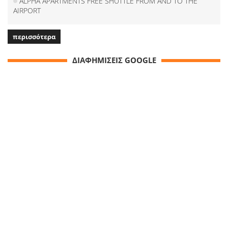
ALPHA APARTMENTS FREE SHUTTLE FROM AND TO THE
AIRPORT
περισσότερα
ΔΙΑΦΗΜΙΣΕΙΣ GOOGLE