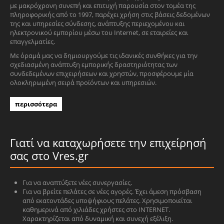
με μακρόχρονη συνεπή και επιτυχή παρουσία στον τομέα της
πληροφορικής από το 1997, παρέχει χρήση στις βάσεις δεδομένων
της και υπηρεσίες σύνδεσης, ανάπτυξης περιεχομένου και
ηλεκτρονικού εμπορίου μέσω του Internet, σε εταιρείες και
επαγγελματίες.
Με όραμά μας να δημιουργούμε τις ιδανικές συνθήκες για την
σχεδιασμένη ανάπτυξη εμπορικής δραστηριότητας των
συνδεδεμένων επιχειρήσεων και χρηστών, προσφέρουμε μία
ολοκληρωμένη σειρά προϊόντων και υπηρεσιών.
περισσότερα
Γιατί να καταχωρήσετε την επιχείρησή
σας στο Vres.gr
Για να αναπτύξετε νέες συνεργασίες.
Για να βρείτε πελάτες σε νέες αγορές. Έχει άμεση πρόσβαση
από εκατοντάδες υποψήφιους πελάτες. Χρησιμοποιείται
καθημερινά από χιλιάδες χρήστες στο INTERNET.
Χαρακτηρίζεται από δυναμική και συνεχή εξέλιξη.