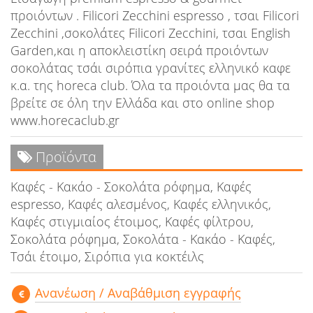
προιόντων . Filicori Zecchini espresso , τσαι Filicori
Zecchini ,σοκολάτες Filicori Zecchini, τσαι English
Garden,και η αποκλειστίκη σειρά προιόντων
σοκολάτας τσάι σιρόπια γρανίτες ελληνικό καφε
κ.α. της horeca club. Όλα τα προιόντα μας θα τα
βρείτε σε όλη την Ελλάδα και στο online shop
www.horecaclub.gr
Προϊόντα
Καφές - Κακάο - Σοκολάτα ρόφημα, Καφές
espresso, Καφές αλεσμένος, Καφές ελληνικός,
Καφές στιγμιαίος έτοιμος, Καφές φίλτρου,
Σοκολάτα ρόφημα, Σοκολάτα - Κακάο - Καφές,
Τσάι έτοιμο, Σιρόπια για κοκτέιλς
Aνανέωση / Αναβάθμιση εγγραφής