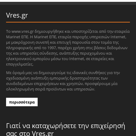
Vres.gr
Το www.vres.gr δημιουργήθηκε και υποστηρίζεται από την εταιρεία
Marinet ΕΠΕ. Η Marinet ΕΠΕ, εταιρία παροχής υπηρεσιών Internet,
με μακρόχρονη συνεπή και επιτυχή παρουσία στον τομέα της
πληροφορικής από το 1997, παρέχει χρήση στις βάσεις δεδομένων
της και υπηρεσίες σύνδεσης, ανάπτυξης περιεχομένου και
ηλεκτρονικού εμπορίου μέσω του Internet, σε εταιρείες και
επαγγελματίες.
Με όραμά μας να δημιουργούμε τις ιδανικές συνθήκες για την
σχεδιασμένη ανάπτυξη εμπορικής δραστηριότητας των
συνδεδεμένων επιχειρήσεων και χρηστών, προσφέρουμε μία
ολοκληρωμένη σειρά προϊόντων και υπηρεσιών.
περισσότερα
Γιατί να καταχωρήσετε την επιχείρησή
σας στο Vres.gr