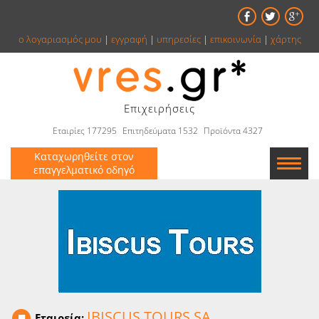
ο λογαριασμός μου
|
εγγραφή
|
υπηρεσίες
|
επικοινωνία
|
χάρτης
Επιχειρήσεις
Εταιρίες 177295
Επιτηδεύματα 1532
Προϊόντα 4327
Καταχωρηθείτε στον
επαγγελματικό οδηγό
Εταιρείες
Κατάλογος
Αγγελίες
Βιβλία
IBISCUS TOURS SA
Εταιρεία: