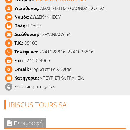
Ειδήσεις
Υπεύθυνος:
ΔΙΑΧΕΙΡΙΣΤΗΣ ΣΟΛΟΝΙΑΣ ΚΩΣΤΑΣ
Νομός:
ΔΩΔΕΚΑΝΗΣΟΥ
Παιχνίδια
Πόλη:
ΡΟΔΟΣ
Ραδιόφωνο
Διεύθυνση:
ΟΡΦΑΝΙΔΟΥ 54
T.K.:
85100
Ταινίες
Τηλέφωνο:
2241028816, 2241028816
Fax:
2241024065
E-mail:
Φόρμα επικοινωνίας
Κατηγορία:
»
ΤΟΥΡΙΣΤΙΚΑ ΓΡΑΦΕΙΑ
Εκτύπωση στοιχείων
IBISCUS TOURS SA
Περιγραφή