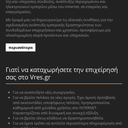
της και υπηρεσίες σύνδεσης, ανάπτυξης περιεχομένου και
ηλεκτρονικού εμπορίου μέσω του Internet, σε εταιρείες και
επαγγελματίες.
Με όραμά μας να δημιουργούμε τις ιδανικές συνθήκες για την
σχεδιασμένη ανάπτυξη εμπορικής δραστηριότητας των
συνδεδεμένων επιχειρήσεων και χρηστών, προσφέρουμε μία
ολοκληρωμένη σειρά προϊόντων και υπηρεσιών.
περισσότερα
Γιατί να καταχωρήσετε την επιχείρησή
σας στο Vres.gr
Για να αναπτύξετε νέες συνεργασίες.
Για να βρείτε πελάτες σε νέες αγορές. Έχει άμεση πρόσβαση
από εκατοντάδες υποψήφιους πελάτες. Χρησιμοποιείται
καθημερινά από χιλιάδες χρήστες στο INTERNET.
Χαρακτηρίζεται από δυναμική και συνεχή εξέλιξη.
Για να βρείτε νέους κλάδους να δραστηριοποιηθείτε.
Για να έχετε τρόπο να αντλείτε περισσότερη πληροφόρηση από