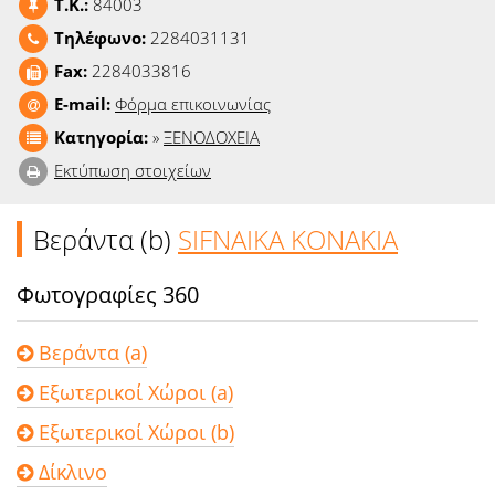
T.K.:
84003
Ειδήσεις
Τηλέφωνο:
2284031131
Παιχνίδια
Fax:
2284033816
E-mail:
Φόρμα επικοινωνίας
Ραδιόφωνο
Κατηγορία:
»
ΞΕΝΟΔΟΧΕΙΑ
Εκτύπωση στοιχείων
Ταινίες
Βεράντα (b)
SIFNAIKA KONAKIA
Φωτογραφίες 360
Βεράντα (a)
Εξωτερικοί Χώροι (a)
Εξωτερικοί Χώροι (b)
Δίκλινο