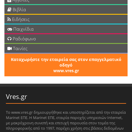
Βιβλία
Ειδήσεις
Παιχνίδια
Ραδιόφωνο
Ταινίες
Καταχωρήστε την εταιρεία σας στον επαγγελματικό
οδηγό
www.vres.gr
Vres.gr
Το www.vres.gr δημιουργήθηκε και υποστηρίζεται από την εταιρεία
Marinet ΕΠΕ. Η Marinet ΕΠΕ, εταιρία παροχής υπηρεσιών Internet,
με μακρόχρονη συνεπή και επιτυχή παρουσία στον τομέα της
πληροφορικής από το 1997, παρέχει χρήση στις βάσεις δεδομένων