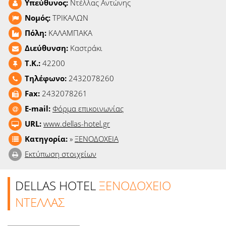
Υπεύθυνος:
Ντέλλας Αντώνης
Ειδήσεις
Νομός:
ΤΡΙΚΑΛΩΝ
Παιχνίδια
Πόλη:
ΚΑΛΑΜΠΑΚΑ
Διεύθυνση:
Καστράκι
Ραδιόφωνο
T.K.:
42200
Τηλέφωνο:
2432078260
Ταινίες
Fax:
2432078261
E-mail:
Φόρμα επικοινωνίας
URL:
www.dellas-hotel.gr
Κατηγορία:
»
ΞΕΝΟΔΟΧΕΙΑ
Εκτύπωση στοιχείων
DELLAS HOTEL
ΞΕΝΟΔΟΧΕΙΟ
ΝΤΕΛΛΑΣ