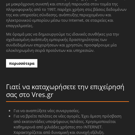
με μακρόχρονη συνεπή και επιτυχή παρουσία στον τομέα της
πληροφορικής από το 1997, παρέχει χρήση στις βάσεις δεδομένων
της και υπηρεσίες σύνδεσης, ανάπτυξης περιεχομένου και
ηλεκτρονικού εμπορίου μέσω του Internet, σε εταιρείες και
επαγγελματίες.
Με όραμά μας να δημιουργούμε τις ιδανικές συνθήκες για την
σχεδιασμένη ανάπτυξη εμπορικής δραστηριότητας των
συνδεδεμένων επιχειρήσεων και χρηστών, προσφέρουμε μία
ολοκληρωμένη σειρά προϊόντων και υπηρεσιών.
περισσότερα
Γιατί να καταχωρήσετε την επιχείρησή
σας στο Vres.gr
Για να αναπτύξετε νέες συνεργασίες.
Για να βρείτε πελάτες σε νέες αγορές. Έχει άμεση πρόσβαση
από εκατοντάδες υποψήφιους πελάτες. Χρησιμοποιείται
καθημερινά από χιλιάδες χρήστες στο INTERNET.
Χαρακτηρίζεται από δυναμική και συνεχή εξέλιξη.