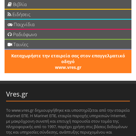
Βιβλία
Ειδήσεις
Παιχνίδια
Ραδιόφωνο
Ταινίες
Καταχωρήστε την εταιρεία σας στον επαγγελματικό
οδηγό
www.vres.gr
Vres.gr
Το www.vres.gr δημιουργήθηκε και υποστηρίζεται από την εταιρεία
Marinet ΕΠΕ. Η Marinet ΕΠΕ, εταιρία παροχής υπηρεσιών Internet,
με μακρόχρονη συνεπή και επιτυχή παρουσία στον τομέα της
πληροφορικής από το 1997, παρέχει χρήση στις βάσεις δεδομένων
της και υπηρεσίες σύνδεσης, ανάπτυξης περιεχομένου και