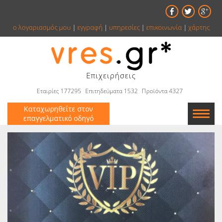
ο λογαριασμός μου
|
εγγραφή
|
υπηρεσίες
|
επικοινωνία
|
χάρτης
Επιχειρήσεις
Εταιρίες 177295
Επιτηδεύματα 1532
Προϊόντα 4327
Καταχωρηθείτε στον
επαγγελματικό οδηγό
Εταιρείες
Κατάλογος
Αγγελίες
Βιβλία