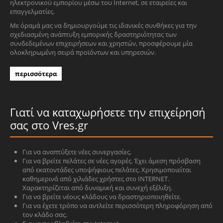
ηλεκτρονικού εμπορίου μέσω του Internet, σε εταιρείες και
επαγγελματίες.
Με όραμά μας να δημιουργούμε τις ιδανικές συνθήκες για την
σχεδιασμένη ανάπτυξη εμπορικής δραστηριότητας των
συνδεδεμένων επιχειρήσεων και χρηστών, προσφέρουμε μία
ολοκληρωμένη σειρά προϊόντων και υπηρεσιών.
περισσότερα
Γιατί να καταχωρήσετε την επιχείρησή
σας στο Vres.gr
Για να αναπτύξετε νέες συνεργασίες.
Για να βρείτε πελάτες σε νέες αγορές. Έχει άμεση πρόσβαση
από εκατοντάδες υποψήφιους πελάτες. Χρησιμοποιείται
καθημερινά από χιλιάδες χρήστες στο INTERNET.
Χαρακτηρίζεται από δυναμική και συνεχή εξέλιξη.
Για να βρείτε νέους κλάδους να δραστηριοποιηθείτε.
Για να έχετε τρόπο να αντλείτε περισσότερη πληροφόρηση από
τον κλάδο σας.