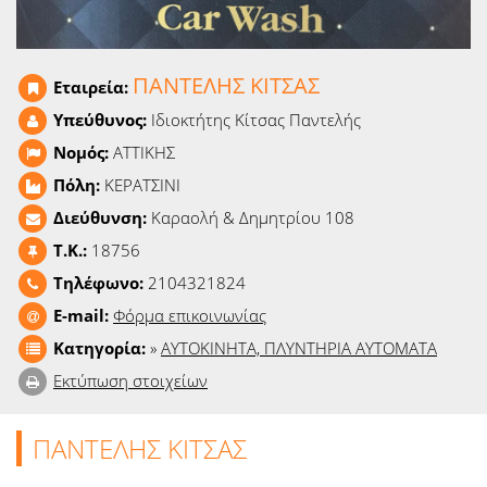
Ειδήσεις
Παιχνίδια
ΠΑΝΤΕΛΗΣ ΚΙΤΣΑΣ
Εταιρεία:
Υπεύθυνος:
Ιδιοκτήτης Κίτσας Παντελής
Ραδιόφωνο
Νομός:
ΑΤΤΙΚΗΣ
Ταινίες
Πόλη:
ΚΕΡΑΤΣΙΝΙ
Διεύθυνση:
Καραολή & Δημητρίου 108
T.K.:
18756
Τηλέφωνο:
2104321824
E-mail:
Φόρμα επικοινωνίας
Κατηγορία:
»
ΑΥΤΟΚΙΝΗΤΑ, ΠΛΥΝΤΗΡΙΑ ΑΥΤΟΜΑΤΑ
Εκτύπωση στοιχείων
ΠΑΝΤΕΛΗΣ ΚΙΤΣΑΣ