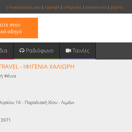
ο λογαριασμός μου
|
εγγραφή
|
υπηρεσίες
|
επικοινωνία
|
χάρτης
ίτε στον
ικό οδηγό
δια
Ραδιόφωνο
Ταινίες
TRAVEL - ΙΦΙΓΕΝΙΑ ΧΑΛΙΩΡΗ
ή Φένια
Αιγαίου 16 - Παραλιακή Χίου - Λιμάνι
23971