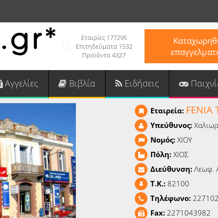
Εταιρίες 177295
Καταχωρηθε
Επιτηδεύματα 1532
επαγγελματ
Προϊόντα 4327
Αγγελίες
Βιβλία
Ειδήσεις
Παιχνί
FENIA 
Εταιρεία:
Υπεύθυνος:
Χαλιωρ
Νομός:
ΧΙΟΥ
Πόλη:
ΧΙΟΣ
Διεύθυνση:
Λεωφ. 
T.K.:
82100
Τηλέφωνο:
22710
Fax:
2271043982