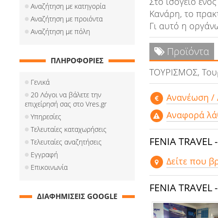
Στο ισόγειο ενός
Αναζήτηση με κατηγορία
Κανάρη, το πρακτ
Αναζήτηση με προιόντα
Γι αυτό η οργάνω
Αναζήτηση με πόλη
Προϊόντα
ΠΛΗΡΟΦΟΡΙΕΣ
ΤΟΥΡΙΣΜΟΣ, Τουρ
Γενικά
20 Λόγοι να βάλετε την
Aνανέωση /
επιχείρησή σας στο Vres.gr
Αναφορά λά
Υπηρεσίες
Τελευταίες καταχωρήσεις
FENIA TRAVEL 
Τελευταίες αναζητήσεις
Εγγραφή
Δείτε που β
Επικοινωνία
FENIA TRAVEL 
ΔΙΑΦΗΜΙΣΕΙΣ GOOGLE