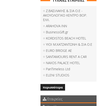
ΤΥΧΑΙΕΣ ΕΤΑΙΡΕΙΕΣ
Ζ.ΒΑΣΙΛΑΚΗΣ & ΣΙΑ Ο.Ε -
ΑΚΟΥΟΛΟΓΙΚΟ ΚΕΝΤΡΟ ΒΟΡ.
ΕΛΛ.
ARAHOVA INN
BusinessGift.gr
KORDISTOS BEACH HOTEL
ΥΙΟΙ Μ.ΧΑΤΖΑΝΤΩΝΗ & ΣΙΑ Ο.Ε
ΕURΟ ΒRΙDGΕ ΑΕ
SANTAMOURIS RENT A CAR
NAXOS PALACE HOTEL
PanTimeless Ltd
ELENI STUDIOS
περισσότερα
Εταιρείες