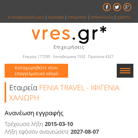
ο λογαριασμός μου
|
εγγραφή
|
υπηρεσίες
|
επικοινωνία
|
χάρτης
Επιχειρήσεις
Εταιρίες 177295
Επιτηδεύματα 1532
Προϊόντα 4327
Καταχωρηθείτε στον
επαγγελματικό οδηγό
Εταιρείες
Εταιρεία
FENIA TRAVEL - ΙΦΙΓΕΝΙΑ
ΧΑΛΙΩΡΗ
Κατάλογος
Aνανέωση εγγραφής
Αγγελίες
Τρέχουσα λήξη
2015-03-10
Βιβλία
Λήξη εφόσον ανανεώσετε
2027-08-07