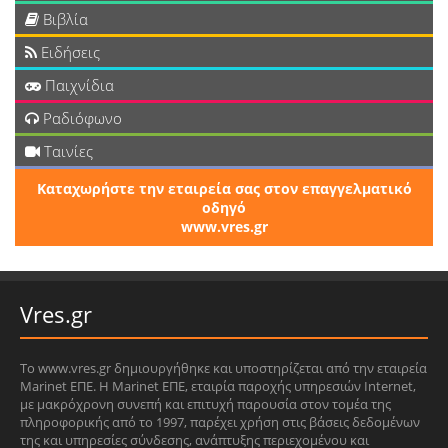
Βιβλία
Ειδήσεις
Παιχνίδια
Ραδιόφωνο
Ταινίες
Καταχωρήστε την εταιρεία σας στον επαγγελματικό
οδηγό
www.vres.gr
Vres.gr
Το www.vres.gr δημιουργήθηκε και υποστηρίζεται από την εταιρεία
Marinet ΕΠΕ. Η Marinet ΕΠΕ, εταιρία παροχής υπηρεσιών Internet,
με μακρόχρονη συνεπή και επιτυχή παρουσία στον τομέα της
πληροφορικής από το 1997, παρέχει χρήση στις βάσεις δεδομένων
της και υπηρεσίες σύνδεσης, ανάπτυξης περιεχομένου και