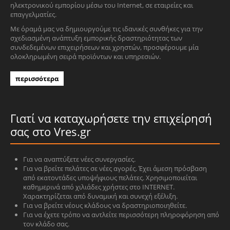
ηλεκτρονικού εμπορίου μέσω του Internet, σε εταιρείες και
επαγγελματίες.
Με όραμά μας να δημιουργούμε τις ιδανικές συνθήκες για την
σχεδιασμένη ανάπτυξη εμπορικής δραστηριότητας των
συνδεδεμένων επιχειρήσεων και χρηστών, προσφέρουμε μία
ολοκληρωμένη σειρά προϊόντων και υπηρεσιών.
περισσότερα
Γιατί να καταχωρήσετε την επιχείρησή
σας στο Vres.gr
Για να αναπτύξετε νέες συνεργασίες.
Για να βρείτε πελάτες σε νέες αγορές. Έχει άμεση πρόσβαση
από εκατοντάδες υποψήφιους πελάτες. Χρησιμοποιείται
καθημερινά από χιλιάδες χρήστες στο INTERNET.
Χαρακτηρίζεται από δυναμική και συνεχή εξέλιξη.
Για να βρείτε νέους κλάδους να δραστηριοποιηθείτε.
Για να έχετε τρόπο να αντλείτε περισσότερη πληροφόρηση από
τον κλάδο σας.