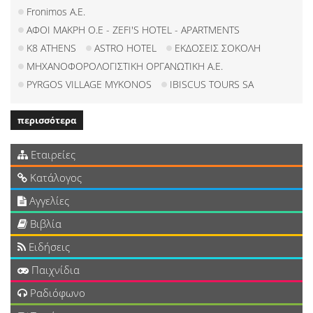
Fronimos A.E.
ΑΦΟΙ ΜΑΚΡΗ Ο.Ε - ZEFI'S HOTEL - APARTMENTS
K8 ATHENS
ASTRO HOTEL
ΕΚΔΟΣΕΙΣ ΣΟΚΟΛΗ
ΜΗΧΑΝΟΦΟΡΟΛΟΓΙΣΤΙΚΗ ΟΡΓΑΝΩΤΙΚΗ A.E.
PYRGOS VILLAGE MYKONOS
IBISCUS TOURS SA
περισσότερα
Εταιρείες
Κατάλογος
Αγγελίες
Βιβλία
Ειδήσεις
Παιχνίδια
Ραδιόφωνο