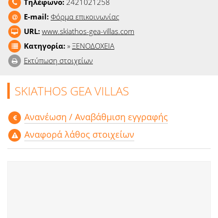
Τηλέφωνο:
2421021258
Ειδήσεις
E-mail:
Φόρμα επικοινωνίας
Παιχνίδια
URL:
www.skiathos-gea-villas.com
Κατηγορία:
»
ΞΕΝΟΔΟΧΕΙΑ
Ραδιόφωνο
Εκτύπωση στοιχείων
Ταινίες
SKIATHOS GEA VILLAS
Aνανέωση / Αναβάθμιση εγγραφής
Αναφορά λάθος στοιχείων