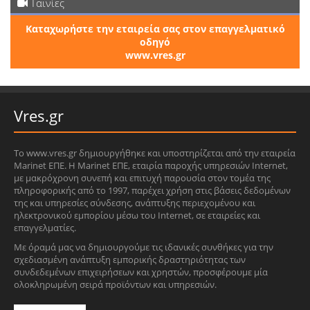
Ταινίες
Καταχωρήστε την εταιρεία σας στον επαγγελματικό
οδηγό
www.vres.gr
Vres.gr
Το www.vres.gr δημιουργήθηκε και υποστηρίζεται από την εταιρεία
Marinet ΕΠΕ. Η Marinet ΕΠΕ, εταιρία παροχής υπηρεσιών Internet,
με μακρόχρονη συνεπή και επιτυχή παρουσία στον τομέα της
πληροφορικής από το 1997, παρέχει χρήση στις βάσεις δεδομένων
της και υπηρεσίες σύνδεσης, ανάπτυξης περιεχομένου και
ηλεκτρονικού εμπορίου μέσω του Internet, σε εταιρείες και
επαγγελματίες.
Με όραμά μας να δημιουργούμε τις ιδανικές συνθήκες για την
σχεδιασμένη ανάπτυξη εμπορικής δραστηριότητας των
συνδεδεμένων επιχειρήσεων και χρηστών, προσφέρουμε μία
ολοκληρωμένη σειρά προϊόντων και υπηρεσιών.