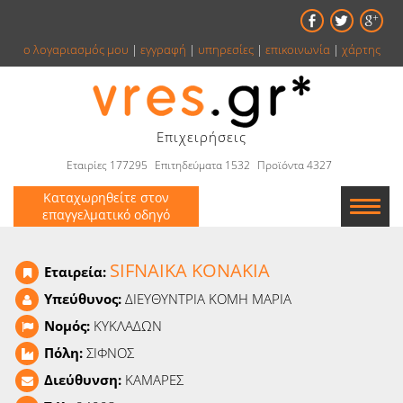
ο λογαριασμός μου
|
εγγραφή
|
υπηρεσίες
|
επικοινωνία
|
χάρτης
Επιχειρήσεις
Εταιρίες 177295
Επιτηδεύματα 1532
Προϊόντα 4327
Καταχωρηθείτε στον
επαγγελματικό οδηγό
Εταιρείες
SIFNAIKA KONAKIA
Εταιρεία:
Κατάλογος
Υπεύθυνος:
ΔΙΕΥΘYΝΤΡΙΑ ΚΟΜΗ ΜΑΡΙΑ
Νομός:
ΚΥΚΛΑΔΩΝ
Αγγελίες
Πόλη:
ΣΙΦΝΟΣ
Βιβλία
Διεύθυνση:
ΚΑΜΑΡΕΣ