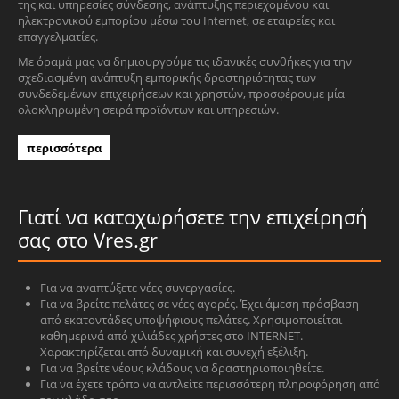
της και υπηρεσίες σύνδεσης, ανάπτυξης περιεχομένου και
ηλεκτρονικού εμπορίου μέσω του Internet, σε εταιρείες και
επαγγελματίες.
Με όραμά μας να δημιουργούμε τις ιδανικές συνθήκες για την
σχεδιασμένη ανάπτυξη εμπορικής δραστηριότητας των
συνδεδεμένων επιχειρήσεων και χρηστών, προσφέρουμε μία
ολοκληρωμένη σειρά προϊόντων και υπηρεσιών.
περισσότερα
Γιατί να καταχωρήσετε την επιχείρησή
σας στο Vres.gr
Για να αναπτύξετε νέες συνεργασίες.
Για να βρείτε πελάτες σε νέες αγορές. Έχει άμεση πρόσβαση
από εκατοντάδες υποψήφιους πελάτες. Χρησιμοποιείται
καθημερινά από χιλιάδες χρήστες στο INTERNET.
Χαρακτηρίζεται από δυναμική και συνεχή εξέλιξη.
Για να βρείτε νέους κλάδους να δραστηριοποιηθείτε.
Για να έχετε τρόπο να αντλείτε περισσότερη πληροφόρηση από