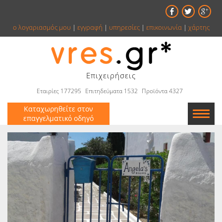
ο λογαριασμός μου
|
εγγραφή
|
υπηρεσίες
|
επικοινωνία
|
χάρτης
Επιχειρήσεις
Εταιρίες 177295
Επιτηδεύματα 1532
Προϊόντα 4327
Καταχωρηθείτε στον
επαγγελματικό οδηγό
Εταιρείες
Κατάλογος
Αγγελίες
Βιβλία