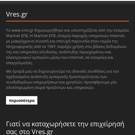
Vres.gr
Το www.vres.gr δημιουργήθηκε και υποστηρίζεται από την εταιρεία
Marinet ΕΠΕ. Η Marinet ΕΠΕ, εταιρία παροχής υπηρεσιών Internet,
με μακρόχρονη συνεπή και επιτυχή παρουσία στον τομέα της
πληροφορικής από το 1997, παρέχει χρήση στις βάσεις δεδομένων
της και υπηρεσίες σύνδεσης, ανάπτυξης περιεχομένου και
ηλεκτρονικού εμπορίου μέσω του Internet, σε εταιρείες και
επαγγελματίες.
Με όραμά μας να δημιουργούμε τις ιδανικές συνθήκες για την
σχεδιασμένη ανάπτυξη εμπορικής δραστηριότητας των
συνδεδεμένων επιχειρήσεων και χρηστών, προσφέρουμε μία
ολοκληρωμένη σειρά προϊόντων και υπηρεσιών.
περισσότερα
Γιατί να καταχωρήσετε την επιχείρησή
σας στο Vres.gr