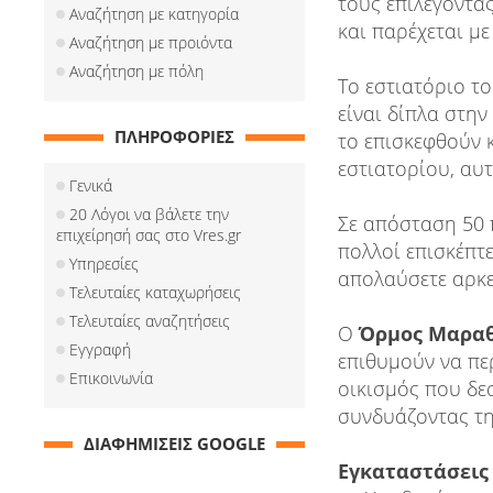
τους επιλέγοντα
Αναζήτηση με κατηγορία
και παρέχεται με 
Αναζήτηση με προιόντα
Αναζήτηση με πόλη
Τo εστιατόριο τ
είναι δίπλα στη
ΠΛΗΡΟΦΟΡΙΕΣ
το επισκεφθούν κ
εστιατορίου, αυτ
Γενικά
20 Λόγοι να βάλετε την
Σε απόσταση 50 
επιχείρησή σας στο Vres.gr
πολλοί επισκέπτ
Υπηρεσίες
απολαύσετε αρκε
Τελευταίες καταχωρήσεις
Τελευταίες αναζητήσεις
Ο
Όρμος Μαρα
Εγγραφή
επιθυμούν να πε
Επικοινωνία
οικισμός που δε
συνδυάζοντας τη
ΔΙΑΦΗΜΙΣΕΙΣ GOOGLE
Εγκαταστάσεις 