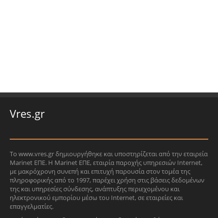
Vres.gr
Το www.vres.gr δημιουργήθηκε και υποστηρίζεται από την εταιρεία
Marinet ΕΠΕ. Η Marinet ΕΠΕ, εταιρία παροχής υπηρεσιών Internet,
με μακρόχρονη συνεπή και επιτυχή παρουσία στον τομέα της
πληροφορικής από το 1997, παρέχει χρήση στις βάσεις δεδομένων
της και υπηρεσίες σύνδεσης, ανάπτυξης περιεχομένου και
ηλεκτρονικού εμπορίου μέσω του Internet, σε εταιρείες και
επαγγελματίες.