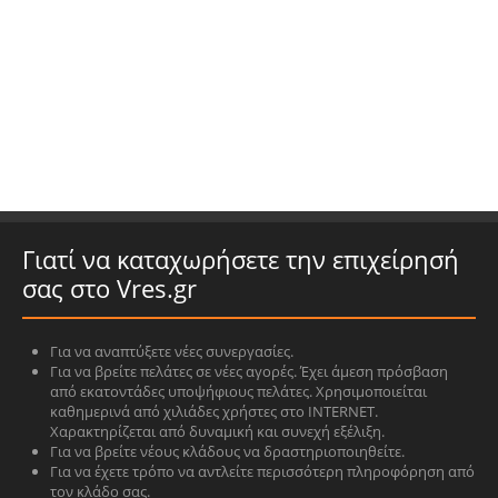
Γιατί να καταχωρήσετε την επιχείρησή
σας στο Vres.gr
Για να αναπτύξετε νέες συνεργασίες.
Για να βρείτε πελάτες σε νέες αγορές. Έχει άμεση πρόσβαση
από εκατοντάδες υποψήφιους πελάτες. Χρησιμοποιείται
καθημερινά από χιλιάδες χρήστες στο INTERNET.
Χαρακτηρίζεται από δυναμική και συνεχή εξέλιξη.
Για να βρείτε νέους κλάδους να δραστηριοποιηθείτε.
Για να έχετε τρόπο να αντλείτε περισσότερη πληροφόρηση από
τον κλάδο σας.