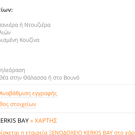
ίων:
ανιέρα ή Ντουζιέρα
λιών
ισμένη Κουζίνα
Τηλεόραση
Θέα στην Θάλασσα ή στο Βουνό
 Αναβάθμιση εγγραφής
θος στοιχείων
ERKIS BAY
» ΧΑΡΤΗΣ
ρίσκεται η εταιρεία ΞΕΝΟΔΟΧΕΙΟ KERKIS BAY στο χάρ