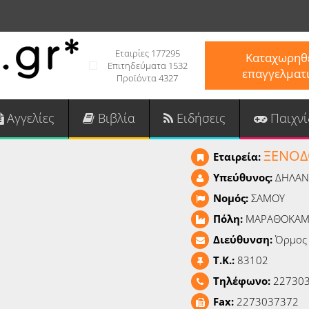
Εταιρίες 177295
Καταχωρηθε
Επιτηδεύματα 1532
επαγγελματ
Προϊόντα 4327
Αγγελίες
Βιβλία
Ειδήσεις
Παιχνί
ΞΕΝΟΔ
Εταιρεία:
Υπεύθυνος:
ΔΗΛΑΝ
Νομός:
ΣΑΜΟΥ
Πόλη:
ΜΑΡΑΘΟΚΑ
Διεύθυνση:
Όρμος
T.K.:
83102
Τηλέφωνο:
227303
Fax:
2273037372