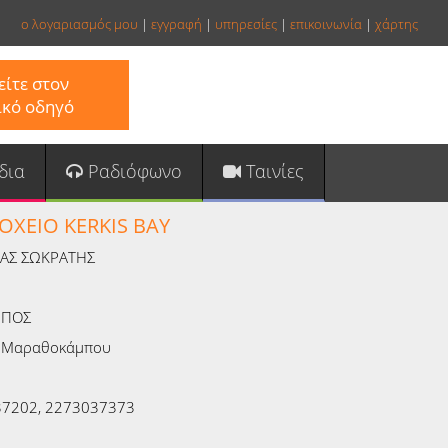
ο λογαριασμός μου
|
εγγραφή
|
υπηρεσίες
|
επικοινωνία
|
χάρτης
ίτε στον
ικό οδηγό
δια
Ραδιόφωνο
Ταινίες
ΟΧΕΙΟ KERKIS BAY
ΑΣ ΣΩΚΡΑΤΗΣ
ΜΠΟΣ
 Μαραθοκάμπου
7202, 2273037373