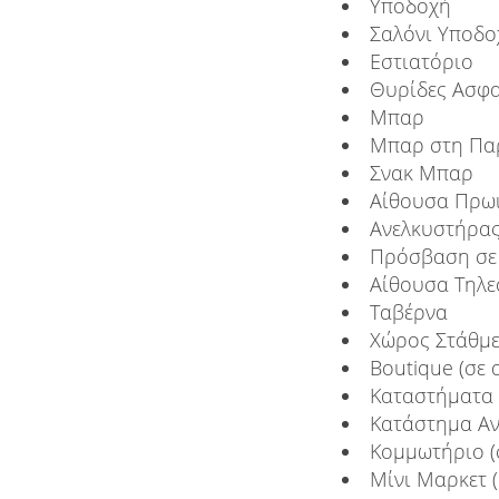
Υποδοχή
Σαλόνι Υποδο
Εστιατόριο
Θυρίδες Ασφα
Μπαρ
Μπαρ στη Πα
Σνακ Μπαρ
Αίθουσα Πρω
Ανελκυστήρα
Πρόσβαση σε 
Αίθουσα Τηλ
Ταβέρνα
Χώρος Στάθμ
Boutique (σε
Καταστήματα 
Κατάστημα Αν
Κομμωτήριο (
Μίνι Μαρκετ 