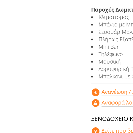
Παροχές Δωματ
Κλιματισμός
Μπάνιο με Μπ
Σεσουάρ Μαλ
Πλήρως Εξοπλ
Mini Bar
Τηλέφωνο
Μουσική
Δορυφορική 
Μπαλκόνι με 
Aνανέωση /
Αναφορά λά
ΞΕΝΟΔΟΧΕΙΟ K
Δείτε που β