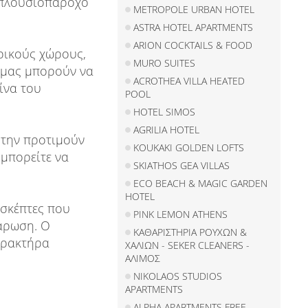
ι πλουσιοπάροχο
METROPOLE URBAN HOTEL
ASTRA HOTEL APARTMENTS
ARION COCKTAILS & FOOD
ρικούς χώρους,
MURO SUITES
ο μας μπορούν να
ACROTHEA VILLA HEATED
ίνα του
POOL
HOTEL SIMOS
AGRILIA HOTEL
 την προτιμούν
KOUKAKI GOLDEN LOFTS
 μπορείτε να
SKIATHOS GEA VILLAS
ECO BEACH & MAGIC GARDEN
HOTEL
ισκέπτες που
PINK LEMON ATHENS
λάρωση. Ο
ΚΑΘΑΡΙΣΤΗΡΙΑ ΡΟΥΧΩΝ &
αρακτήρα
ΧΑΛΙΩΝ - SEKER CLEANERS -
ΑΛΙΜΟΣ
NIKOLAOS STUDIOS
APARTMENTS
ALPHA APARTMENTS FREE