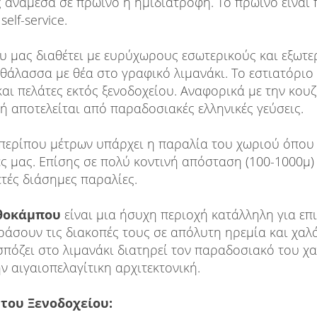
ς ανάμεσα σε πρωινό ή ημιδιατροφή. Το πρωινό είνα
self-service.
ου μας διαθέτει με ευρύχωρους εσωτερικούς και εξωτε
ν θάλασσα με θέα στο γραφικό λιμανάκι. Το εστιατόρι
αι πελάτες εκτός ξενοδοχείου. Αναφορικά με την κουζ
ή αποτελείται από παραδοσιακές ελληνικές γεύσεις.
περίπου μέτρων υπάρχει η παραλία του χωριού όπου
ες μας. Επίσης σε πολύ κοντινή απόσταση (100-1000μ)
τές διάσημες παραλίες.
θοκάμπου
είναι μια ήσυχη περιοχή κατάλληλη για επ
ράσουν τις διακοπές τους σε απόλυτη ηρεμία και χα
σπόζει στο λιμανάκι διατηρεί τον παραδοσιακό του χ
ν αιγαιοπελαγίτικη αρχιτεκτονική.
του Ξενοδοχείου: