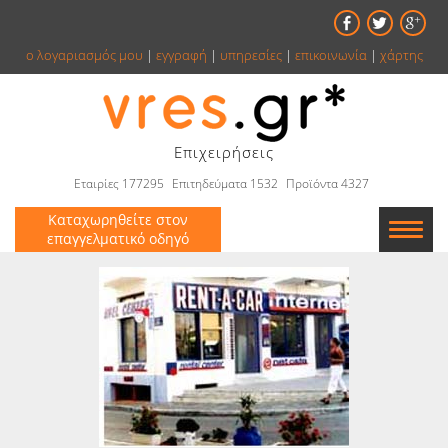
ο λογαριασμός μου
|
εγγραφή
|
υπηρεσίες
|
επικοινωνία
|
χάρτης
Επιχειρήσεις
Εταιρίες 177295
Επιτηδεύματα 1532
Προϊόντα 4327
Καταχωρηθείτε στον
επαγγελματικό οδηγό
Εταιρείες
Κατάλογος
Αγγελίες
Βιβλία