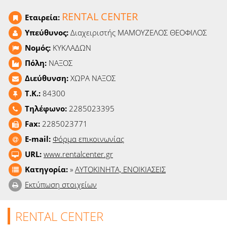
Ειδήσεις
RENTAL CENTER
Εταιρεία:
Παιχνίδια
Υπεύθυνος:
Διαχειριστής ΜΑΜΟΥΖΕΛΟΣ ΘΕΟΦΙΛΟΣ
Νομός:
ΚΥΚΛΑΔΩΝ
Ραδιόφωνο
Πόλη:
ΝΑΞΟΣ
Διεύθυνση:
ΧΩΡΑ ΝΑΞΟΣ
Ταινίες
T.K.:
84300
Τηλέφωνο:
2285023395
Fax:
2285023771
E-mail:
Φόρμα επικοινωνίας
URL:
www.rentalcenter.gr
Κατηγορία:
»
ΑΥΤΟΚΙΝΗΤΑ, ΕΝΟΙΚΙΑΣΕΙΣ
Εκτύπωση στοιχείων
RENTAL CENTER