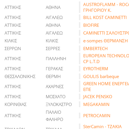
AUSTROFLAMM - ROCA
ΑΤΤΙΚΗΣ
ΑΘΗΝΑ
ΓΡΗΓΟΡΙΟΥ Κ.
ΑΤΤΙΚΗΣ
ΑΙΓΑΛΕΩ
BILL KOST CAMINETTI
ΑΤΤΙΚΗΣ
ΑΘΗΝΑ
BIOFIRE
ΑΤΤΙΚΗΣ
ΑΙΓΑΛΕΩ
CAMINETTI ΣΑΛΟΥΣΤΡ
ΚΙΛΚΙΣ
ΚΙΛΚΙΣ
e-sompes ΘΕΡΜΑΝΣΗ
ΣΕΡΡΩΝ
ΣΕΡΡΕΣ
EMBERTECH
EUROPEAN TECHNOL
ΑΤΤΙΚΗΣ
ΠΑΛΛΗΝΗ
CP L.T.D
ΑΤΤΙΚΗΣ
ΓΕΡΑΚΑΣ
EYROTHERM
ΘΕΣΣΑΛΟΝΙΚΗΣ
ΘΕΡΜΗ
GOULIS barbeque
GREEN HOME ΕΝΕΡΓΕΙ
ΑΤΤΙΚΗΣ
ΑΧΑΡΝΕΣ
ΕΠΕ
ΑΤΤΙΚΗΣ
ΜΟΣΧΑΤΟ
JACEK PENSKO
ΚΟΡΙΝΘΙΑΣ
ΞΥΛΟΚΑΣΤΡΟ
MEGAKAMIN
ΠΑΛΑΙΟ
ΑΤΤΙΚΗΣ
PETROCAMIN
ΦΑΛΗΡΟ
SterCamin - ΤΖΑΚΙΑ