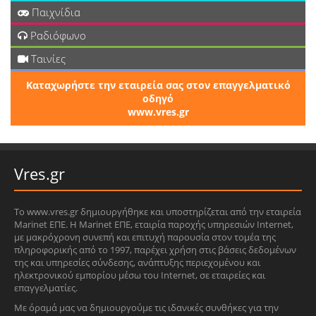
Παιχνίδια
Ραδιόφωνο
Ταινίες
Καταχωρήστε την εταιρεία σας στον επαγγελματικό
οδηγό
www.vres.gr
Vres.gr
Το www.vres.gr δημιουργήθηκε και υποστηρίζεται από την εταιρεία
Marinet ΕΠΕ. Η Marinet ΕΠΕ, εταιρία παροχής υπηρεσιών Internet,
με μακρόχρονη συνεπή και επιτυχή παρουσία στον τομέα της
πληροφορικής από το 1997, παρέχει χρήση στις βάσεις δεδομένων
της και υπηρεσίες σύνδεσης, ανάπτυξης περιεχομένου και
ηλεκτρονικού εμπορίου μέσω του Internet, σε εταιρείες και
επαγγελματίες.
Με όραμά μας να δημιουργούμε τις ιδανικές συνθήκες για την