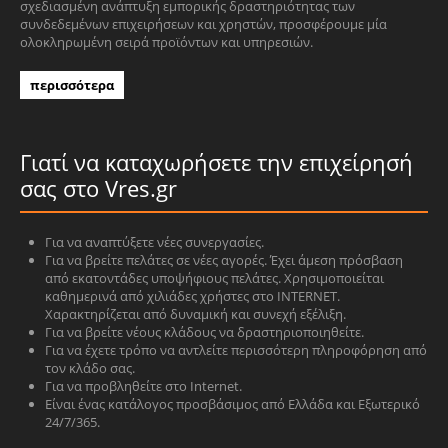
σχεδιασμένη ανάπτυξη εμπορικής δραστηριότητας των
συνδεδεμένων επιχειρήσεων και χρηστών, προσφέρουμε μία
ολοκληρωμένη σειρά προϊόντων και υπηρεσιών.
περισσότερα
Γιατί να καταχωρήσετε την επιχείρησή
σας στο Vres.gr
Για να αναπτύξετε νέες συνεργασίες.
Για να βρείτε πελάτες σε νέες αγορές. Έχει άμεση πρόσβαση
από εκατοντάδες υποψήφιους πελάτες. Χρησιμοποιείται
καθημερινά από χιλιάδες χρήστες στο INTERNET.
Χαρακτηρίζεται από δυναμική και συνεχή εξέλιξη.
Για να βρείτε νέους κλάδους να δραστηριοποιηθείτε.
Για να έχετε τρόπο να αντλείτε περισσότερη πληροφόρηση από
τον κλάδο σας.
Για να προβληθείτε στο Internet.
Είναι ένας κατάλογος προσβάσιμος από Ελλάδα και Εξωτερικό
24/7/365.