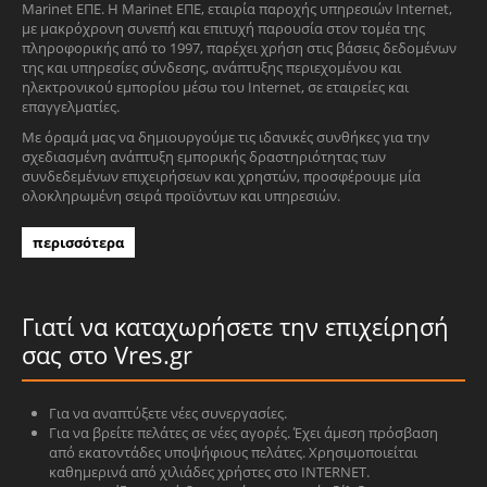
Marinet ΕΠΕ. Η Marinet ΕΠΕ, εταιρία παροχής υπηρεσιών Internet,
με μακρόχρονη συνεπή και επιτυχή παρουσία στον τομέα της
πληροφορικής από το 1997, παρέχει χρήση στις βάσεις δεδομένων
της και υπηρεσίες σύνδεσης, ανάπτυξης περιεχομένου και
ηλεκτρονικού εμπορίου μέσω του Internet, σε εταιρείες και
επαγγελματίες.
Με όραμά μας να δημιουργούμε τις ιδανικές συνθήκες για την
σχεδιασμένη ανάπτυξη εμπορικής δραστηριότητας των
συνδεδεμένων επιχειρήσεων και χρηστών, προσφέρουμε μία
ολοκληρωμένη σειρά προϊόντων και υπηρεσιών.
περισσότερα
Γιατί να καταχωρήσετε την επιχείρησή
σας στο Vres.gr
Για να αναπτύξετε νέες συνεργασίες.
Για να βρείτε πελάτες σε νέες αγορές. Έχει άμεση πρόσβαση
από εκατοντάδες υποψήφιους πελάτες. Χρησιμοποιείται
καθημερινά από χιλιάδες χρήστες στο INTERNET.