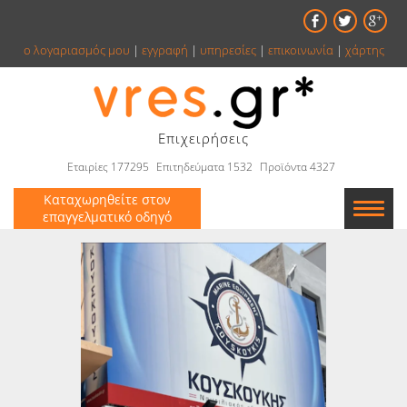
ο λογαριασμός μου
|
εγγραφή
|
υπηρεσίες
|
επικοινωνία
|
χάρτης
Επιχειρήσεις
Εταιρίες 177295
Επιτηδεύματα 1532
Προϊόντα 4327
Καταχωρηθείτε στον
επαγγελματικό οδηγό
Εταιρείες
Κατάλογος
Αγγελίες
Βιβλία