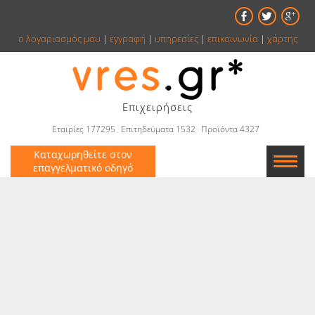
ο λογαριασμός μου
|
εγγραφή
|
υπηρεσίες
|
επικοινωνία
|
χάρτης
Επιχειρήσεις
Εταιρίες 177295
Επιτηδεύματα 1532
Προϊόντα 4327
Καταχωρηθείτε στον
επαγγελματικό οδηγό
Εταιρείες
Κατάλογος
Αγγελίες
Βιβλία