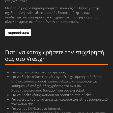
επαγγελματίες.
Με όραμά μας να δημιουργούμε τις ιδανικές συνθήκες για την
σχεδιασμένη ανάπτυξη εμπορικής δραστηριότητας των
συνδεδεμένων επιχειρήσεων και χρηστών, προσφέρουμε μία
ολοκληρωμένη σειρά προϊόντων και υπηρεσιών.
περισσότερα
Γιατί να καταχωρήσετε την επιχείρησή
σας στο Vres.gr
Για να αναπτύξετε νέες συνεργασίες.
Για να βρείτε πελάτες σε νέες αγορές. Έχει άμεση πρόσβαση
από εκατοντάδες υποψήφιους πελάτες. Χρησιμοποιείται
καθημερινά από χιλιάδες χρήστες στο INTERNET.
Χαρακτηρίζεται από δυναμική και συνεχή εξέλιξη.
Για να βρείτε νέους κλάδους να δραστηριοποιηθείτε.
Για να έχετε τρόπο να αντλείτε περισσότερη πληροφόρηση από
τον κλάδο σας.
Για να προβληθείτε στο Internet.