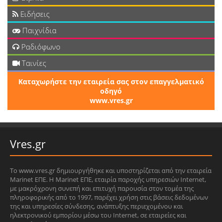
Ειδήσεις
Παιχνίδια
Ραδιόφωνο
Ταινίες
Καταχωρήστε την εταιρεία σας στον επαγγελματικό
οδηγό
www.vres.gr
Vres.gr
Το www.vres.gr δημιουργήθηκε και υποστηρίζεται από την εταιρεία
Marinet ΕΠΕ. Η Marinet ΕΠΕ, εταιρία παροχής υπηρεσιών Internet,
με μακρόχρονη συνεπή και επιτυχή παρουσία στον τομέα της
πληροφορικής από το 1997, παρέχει χρήση στις βάσεις δεδομένων
της και υπηρεσίες σύνδεσης, ανάπτυξης περιεχομένου και
ηλεκτρονικού εμπορίου μέσω του Internet, σε εταιρείες και