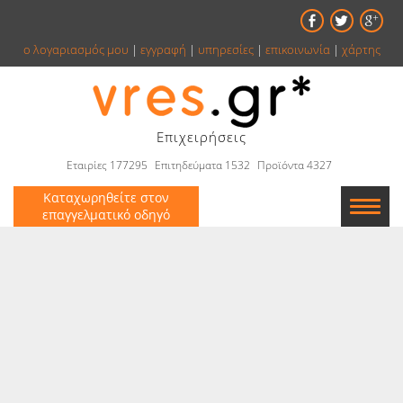
ο λογαριασμός μου
|
εγγραφή
|
υπηρεσίες
|
επικοινωνία
|
χάρτης
Επιχειρήσεις
Εταιρίες 177295
Επιτηδεύματα 1532
Προϊόντα 4327
Καταχωρηθείτε στον
επαγγελματικό οδηγό
Εταιρείες
Κατάλογος
Αγγελίες
Βιβλία