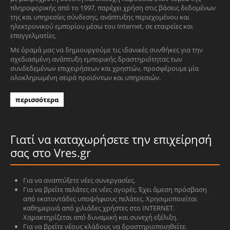
πληροφορικής από το 1997, παρέχει χρήση στις βάσεις δεδομένων
της και υπηρεσίες σύνδεσης, ανάπτυξης περιεχομένου και
ηλεκτρονικού εμπορίου μέσω του Internet, σε εταιρείες και
επαγγελματίες.
Με όραμά μας να δημιουργούμε τις ιδανικές συνθήκες για την
σχεδιασμένη ανάπτυξη εμπορικής δραστηριότητας των
συνδεδεμένων επιχειρήσεων και χρηστών, προσφέρουμε μία
ολοκληρωμένη σειρά προϊόντων και υπηρεσιών.
περισσότερα
Γιατί να καταχωρήσετε την επιχείρησή
σας στο Vres.gr
Για να αναπτύξετε νέες συνεργασίες.
Για να βρείτε πελάτες σε νέες αγορές. Έχει άμεση πρόσβαση
από εκατοντάδες υποψήφιους πελάτες. Χρησιμοποιείται
καθημερινά από χιλιάδες χρήστες στο INTERNET.
Χαρακτηρίζεται από δυναμική και συνεχή εξέλιξη.
Για να βρείτε νέους κλάδους να δραστηριοποιηθείτε.