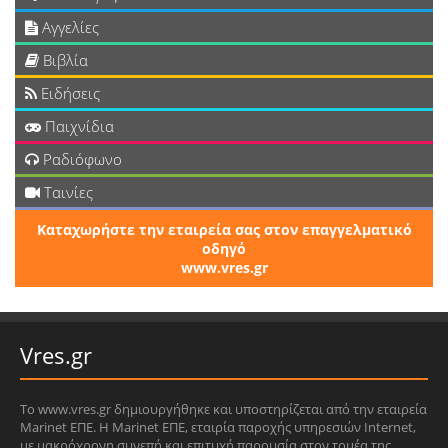
Αγγελίες
Βιβλία
Ειδήσεις
Παιχνίδια
Ραδιόφωνο
Ταινίες
Καταχωρήστε την εταιρεία σας στον επαγγελματικό
οδηγό
www.vres.gr
Vres.gr
Το www.vres.gr δημιουργήθηκε και υποστηρίζεται από την εταιρεία
Marinet ΕΠΕ. Η Marinet ΕΠΕ, εταιρία παροχής υπηρεσιών Internet,
με μακρόχρονη συνεπή και επιτυχή παρουσία στον τομέα της