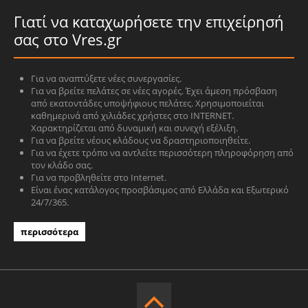
Γιατί να καταχωρήσετε την επιχείρησή
σας στο Vres.gr
Για να αναπτύξετε νέες συνεργασίες.
Για να βρείτε πελάτες σε νέες αγορές. Έχει άμεση πρόσβαση
από εκατοντάδες υποψήφιους πελάτες. Χρησιμοποιείται
καθημερινά από χιλιάδες χρήστες στο INTERNET.
Χαρακτηρίζεται από δυναμική και συνεχή εξέλιξη.
Για να βρείτε νέους κλάδους να δραστηριοποιηθείτε.
Για να έχετε τρόπο να αντλείτε περισσότερη πληροφόρηση από
τον κλάδο σας.
Για να προβληθείτε στο Internet.
Είναι ένας κατάλογος προσβάσιμος από Ελλάδα και Εξωτερικό
24/7/365.
περισσότερα