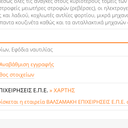
έσως όλες τις ανάγκες στους κυριότερους τομείς των
στροφείς μειωτήρες στροφών (ρεβέρσες), οι ηλεκτρογε
 και λαδιού, κοχλιωτές αντλίες φορτίου, μικρά μηχα
παντα κουζινέτα καθώς και τα ανταλλακτικά μηχανών d
ων, Εφόδια ναυτιλίας
 Αναβάθμιση εγγραφής
θος στοιχείων
ΧΕΙΡΗΣΕΙΣ Ε.Π.Ε.
» ΧΑΡΤΗΣ
ρίσκεται η εταιρεία ΒΑΛΣΑΜΑΚΗ ΕΠΙΧΕΙΡΗΣΕΙΣ Ε.Π.Ε. 