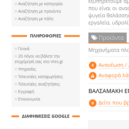
εξυπηρετούμε αμ
Αναζήτηση με κατηγορία
που είναι οι ανα
Αναζήτηση με προιόντα
ψυγεία θαλάσσης
Αναζήτηση με πόλη
εργαλεία, υδρολί
ΠΛΗΡΟΦΟΡΙΕΣ
Προϊόντα
Γενικά
Μηχανήματα πλοί
20 Λόγοι να βάλετε την
επιχείρησή σας στο Vres.gr
Aνανέωση /
Υπηρεσίες
Αναφορά λά
Τελευταίες καταχωρήσεις
Τελευταίες αναζητήσεις
ΒΑΛΣΑΜΑΚΗ ΕΠΙ
Εγγραφή
Επικοινωνία
Δείτε που β
ΔΙΑΦΗΜΙΣΕΙΣ GOOGLE