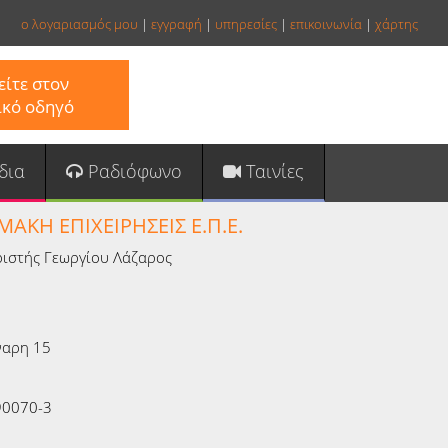
ο λογαριασμός μου
|
εγγραφή
|
υπηρεσίες
|
επικοινωνία
|
χάρτης
ίτε στον
ικό οδηγό
δια
Ραδιόφωνο
Ταινίες
ΑΚΗ ΕΠΙΧΕΙΡΗΣΕΙΣ Ε.Π.Ε.
ριστής Γεωργίου Λάζαρος
ναρη 15
90070-3