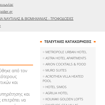
οινωνίας
plier.gr
ΙΑ ΝΑΥΤΙΛΙΑΣ & ΒΙΟΜΗΧΑΝΙΑΣ - ΤΡΟΦΟΔΟΣΙΕΣ
ν
ΤΕΛΕΥΤΑΙΕΣ ΚΑΤΑΧΩΡΗΣΕΙΣ
METROPOLE URBAN HOTEL
ASTRA HOTEL APARTMENTS
ARION COCKTAILS & FOOD
ύθηκε από τον
MURO SUITES
κότερους
ACROTHEA VILLA HEATED
POOL
τικών και
HOTEL SIMOS
AGRILIA HOTEL
ξυπηρέτησης και
KOUKAKI GOLDEN LOFTS
 επιτρέπει να