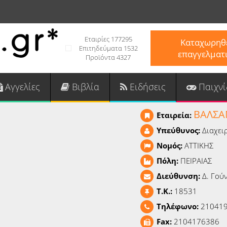
Εταιρίες 177295
Καταχωρηθε
Επιτηδεύματα 1532
επαγγελματ
Προϊόντα 4327
Αγγελίες
Βιβλία
Ειδήσεις
Παιχνί
ΒΑΛΣΑΜ
Εταιρεία:
Υπεύθυνος:
Διαχει
Νομός:
ΑΤΤΙΚΗΣ
Πόλη:
ΠΕΙΡΑΙΑΣ
Διεύθυνση:
Δ. Γού
T.K.:
18531
Τηλέφωνο:
21041
Fax:
2104176386