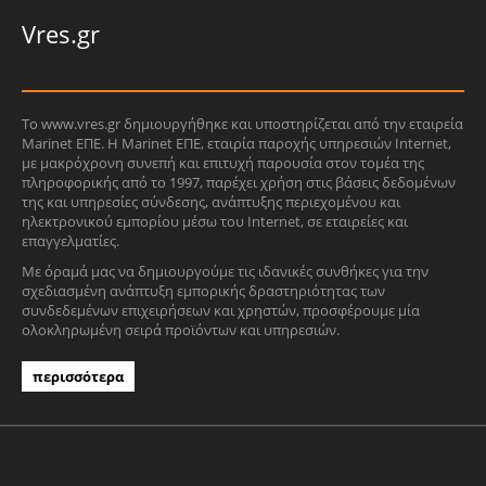
Vres.gr
Το www.vres.gr δημιουργήθηκε και υποστηρίζεται από την εταιρεία
Marinet ΕΠΕ. Η Marinet ΕΠΕ, εταιρία παροχής υπηρεσιών Internet,
με μακρόχρονη συνεπή και επιτυχή παρουσία στον τομέα της
πληροφορικής από το 1997, παρέχει χρήση στις βάσεις δεδομένων
της και υπηρεσίες σύνδεσης, ανάπτυξης περιεχομένου και
ηλεκτρονικού εμπορίου μέσω του Internet, σε εταιρείες και
επαγγελματίες.
Με όραμά μας να δημιουργούμε τις ιδανικές συνθήκες για την
σχεδιασμένη ανάπτυξη εμπορικής δραστηριότητας των
συνδεδεμένων επιχειρήσεων και χρηστών, προσφέρουμε μία
ολοκληρωμένη σειρά προϊόντων και υπηρεσιών.
περισσότερα