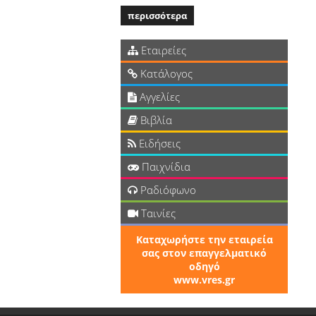
περισσότερα
Εταιρείες
Κατάλογος
Αγγελίες
Βιβλία
Ειδήσεις
Παιχνίδια
Ραδιόφωνο
Ταινίες
Καταχωρήστε την εταιρεία
σας στον επαγγελματικό
οδηγό
www.vres.gr