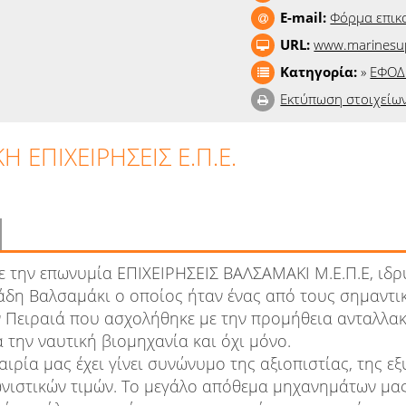
E-mail:
Φόρμα επικ
URL:
www.marinesup
Κατηγορία:
»
ΕΦΟΔ
Εκτύπωση στοιχείω
 ΕΠΙΧΕΙΡΗΣΕΙΣ Ε.Π.Ε.
με την επωνυμία ΕΠΙΧΕΙΡΗΣΕΙΣ ΒΑΛΣΑΜΑΚΙ Μ.Ε.Π.Ε, ιδρ
άδη Βαλσαμάκι ο οποίος ήταν ένας από τους σημαντι
 Πειραιά που ασχολήθηκε με την προμήθεια ανταλλακ
 την ναυτική βιομηχανία και όχι μόνο.
αιρία μας έχει γίνει συνώνυμο της αξιοπιστίας, της ε
νιστικών τιμών. Το μεγάλο απόθεμα μηχανημάτων μας