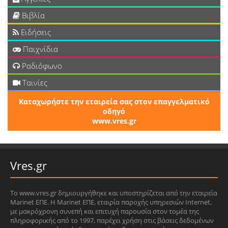
Βιβλία
Ειδήσεις
Παιχνίδια
Ραδιόφωνο
Ταινίες
Καταχωρήστε την εταιρεία σας στον επαγγελματικό
οδηγό
www.vres.gr
Vres.gr
Το www.vres.gr δημιουργήθηκε και υποστηρίζεται από την εταιρεία
Marinet ΕΠΕ. Η Marinet ΕΠΕ, εταιρία παροχής υπηρεσιών Internet,
με μακρόχρονη συνεπή και επιτυχή παρουσία στον τομέα της
πληροφορικής από το 1997, παρέχει χρήση στις βάσεις δεδομένων