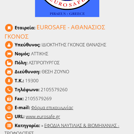
Ειδήσεις
Παιχνίδια
EUROSAFE - ΑΘΑΝΑΣΙΟΣ
Εταιρεία:
Ραδιόφωνο
ΓΚΟΝΟΣ
Υπεύθυνος:
ΙΔΙΟΚΤΗΤΗΣ ΓΚΟΝΟΣ ΘΑΝΑΣΗΣ
Ταινίες
Νομός:
ΑΤΤΙΚΗΣ
Πόλη:
ΑΣΠΡΟΠΥΡΓΟΣ
Διεύθυνση:
ΘΕΣΗ ΖΟΥΝΟ
T.K.:
19300
Τηλέφωνο:
2105579260
Fax:
2105579269
E-mail:
Φόρμα επικοινωνίας
URL:
www.eurosafe.gr
Κατηγορία:
»
ΕΦΟΔΙΑ ΝΑΥΤΙΛΙΑΣ & ΒΙΟΜΗΧΑΝΙΑΣ -
ΤΡΟΦΟΔΟΣΙΕΣ