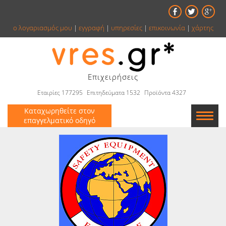
ο λογαριασμός μου
|
εγγραφή
|
υπηρεσίες
|
επικοινωνία
|
χάρτης
Επιχειρήσεις
Εταιρίες 177295
Επιτηδεύματα 1532
Προϊόντα 4327
Καταχωρηθείτε στον
επαγγελματικό οδηγό
Εταιρείες
Κατάλογος
Αγγελίες
Βιβλία