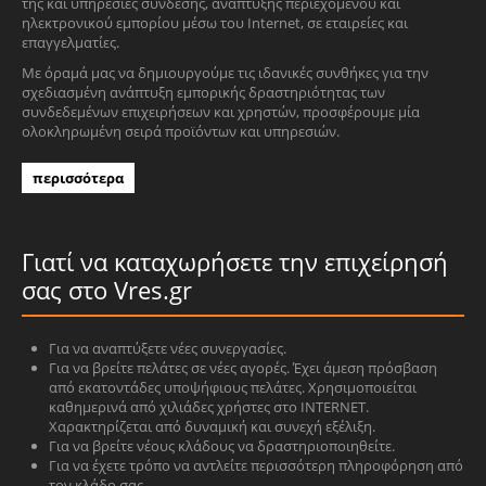
της και υπηρεσίες σύνδεσης, ανάπτυξης περιεχομένου και
ηλεκτρονικού εμπορίου μέσω του Internet, σε εταιρείες και
επαγγελματίες.
Με όραμά μας να δημιουργούμε τις ιδανικές συνθήκες για την
σχεδιασμένη ανάπτυξη εμπορικής δραστηριότητας των
συνδεδεμένων επιχειρήσεων και χρηστών, προσφέρουμε μία
ολοκληρωμένη σειρά προϊόντων και υπηρεσιών.
περισσότερα
Γιατί να καταχωρήσετε την επιχείρησή
σας στο Vres.gr
Για να αναπτύξετε νέες συνεργασίες.
Για να βρείτε πελάτες σε νέες αγορές. Έχει άμεση πρόσβαση
από εκατοντάδες υποψήφιους πελάτες. Χρησιμοποιείται
καθημερινά από χιλιάδες χρήστες στο INTERNET.
Χαρακτηρίζεται από δυναμική και συνεχή εξέλιξη.
Για να βρείτε νέους κλάδους να δραστηριοποιηθείτε.
Για να έχετε τρόπο να αντλείτε περισσότερη πληροφόρηση από
τον κλάδο σας.