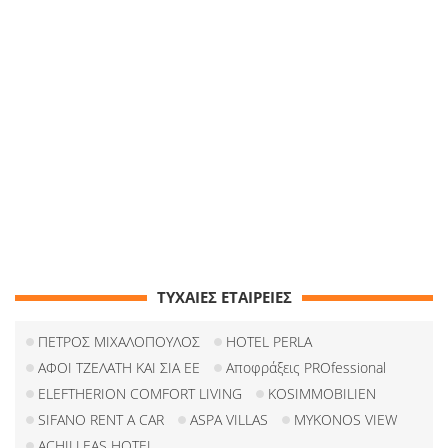
ΤΥΧΑΙΕΣ ΕΤΑΙΡΕΙΕΣ
ΠΕΤΡΟΣ ΜΙΧΑΛΟΠΟΥΛΟΣ
HOTEL PERLA
ΑΦΟΙ ΤΖΕΛΑΤΗ ΚΑΙ ΣΙΑ ΕΕ
Αποφράξεις PROfessional
ELEFTHERION COMFORT LIVING
KOSIMMOBILIEN
SIFANO RENT A CAR
ASPA VILLAS
MYKONOS VIEW
ACHILLEAS HOTEL