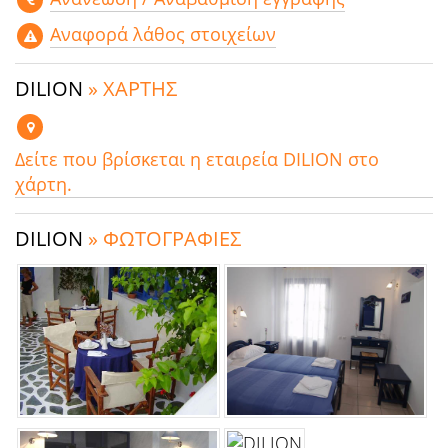
Αναφορά λάθος στοιχείων
DILION
» ΧΑΡΤΗΣ
Δείτε που βρίσκεται η εταιρεία DILION στο
χάρτη.
DILION
» ΦΩΤΟΓΡΑΦΙΕΣ