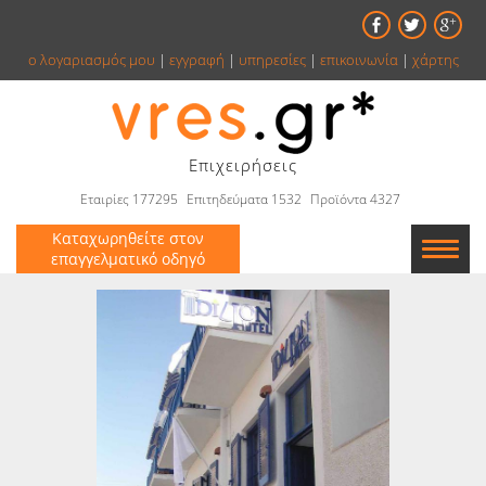
ο λογαριασμός μου
|
εγγραφή
|
υπηρεσίες
|
επικοινωνία
|
χάρτης
Επιχειρήσεις
Εταιρίες 177295
Επιτηδεύματα 1532
Προϊόντα 4327
Καταχωρηθείτε στον
επαγγελματικό οδηγό
Εταιρείες
Κατάλογος
Αγγελίες
Βιβλία