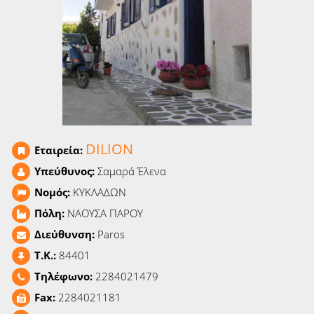
Ειδήσεις
Παιχνίδια
Ραδιόφωνο
Ταινίες
DILION
Εταιρεία:
Υπεύθυνος:
Σαμαρά Έλενα
Νομός:
ΚΥΚΛΑΔΩΝ
Πόλη:
ΝΑΟΥΣΑ ΠΑΡΟΥ
Διεύθυνση:
Paros
T.K.:
84401
Τηλέφωνο:
2284021479
Fax:
2284021181