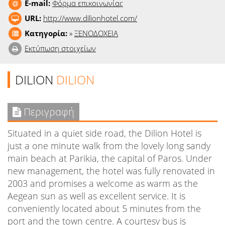
E-mail:
Φόρμα επικοινωνίας
URL:
http://www.dilionhotel.com/
Κατηγορία:
»
ΞΕΝΟΔΟΧΕΙΑ
Εκτύπωση στοιχείων
DILION
DILION
Περιγραφή
Situated in a quiet side road, the Dilion Hotel is
just a one minute walk from the lovely long sandy
main beach at Parikia, the capital of Paros. Under
new management, the hotel was fully renovated in
2003 and promises a welcome as warm as the
Aegean sun as well as excellent service. It is
conveniently located about 5 minutes from the
port and the town centre. A courtesy bus is