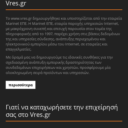
Vres.gr
Το www.vres.gr δημιουργήθηκε και υποστηρίζεται από την εταιρεία
Marinet ΕΠΕ. Η Marinet ΕΠΕ, εταιρία παροχής υπηρεσιών Internet,
με μακρόχρονη συνεπή και επιτυχή παρουσία στον τομέα της
πληροφορικής από το 1997, παρέχει χρήση στις βάσεις δεδομένων
της και υπηρεσίες σύνδεσης, ανάπτυξης περιεχομένου και
ηλεκτρονικού εμπορίου μέσω του Internet, σε εταιρείες και
επαγγελματίες.
Με όραμά μας να δημιουργούμε τις ιδανικές συνθήκες για την
σχεδιασμένη ανάπτυξη εμπορικής δραστηριότητας των
συνδεδεμένων επιχειρήσεων και χρηστών, προσφέρουμε μία
ολοκληρωμένη σειρά προϊόντων και υπηρεσιών.
περισσότερα
Γιατί να καταχωρήσετε την επιχείρησή
σας στο Vres.gr