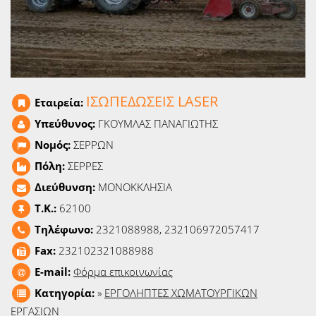
Ειδήσεις
Παιχνίδια
Ραδιόφωνο
ΙΣΩΠΕΔΩΣΕΙΣ LASER
Εταιρεία:
Ταινίες
Υπεύθυνος:
ΓΚΟΥΜΛΑΣ ΠΑΝΑΓΙΩΤΗΣ
Νομός:
ΣΕΡΡΩΝ
Πόλη:
ΣΕΡΡΕΣ
Διεύθυνση:
ΜΟΝΟΚΚΛΗΣΙΑ
T.K.:
62100
Τηλέφωνο:
2321088988, 232106972057417
Fax:
232102321088988
E-mail:
Φόρμα επικοινωνίας
Κατηγορία:
»
ΕΡΓΟΛΗΠΤΕΣ ΧΩΜΑΤΟΥΡΓΙΚΩΝ
ΕΡΓΑΣΙΩΝ