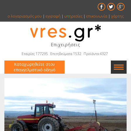
ο λογαριασμός μου
|
εγγραφή
|
υπηρεσίες
|
επικοινωνία
|
χάρτης
Επιχειρήσεις
Εταιρίες 177295
Επιτηδεύματα 1532
Προϊόντα 4327
Καταχωρηθείτε στον
επαγγελματικό οδηγό
Εταιρείες
Κατάλογος
Αγγελίες
Βιβλία