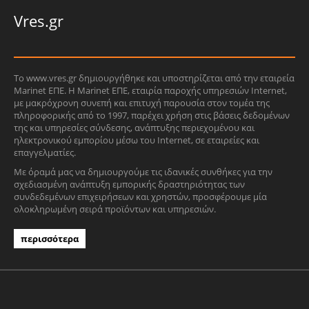
Vres.gr
Το www.vres.gr δημιουργήθηκε και υποστηρίζεται από την εταιρεία
Marinet ΕΠΕ. Η Marinet ΕΠΕ, εταιρία παροχής υπηρεσιών Internet,
με μακρόχρονη συνεπή και επιτυχή παρουσία στον τομέα της
πληροφορικής από το 1997, παρέχει χρήση στις βάσεις δεδομένων
της και υπηρεσίες σύνδεσης, ανάπτυξης περιεχομένου και
ηλεκτρονικού εμπορίου μέσω του Internet, σε εταιρείες και
επαγγελματίες.
Με όραμά μας να δημιουργούμε τις ιδανικές συνθήκες για την
σχεδιασμένη ανάπτυξη εμπορικής δραστηριότητας των
συνδεδεμένων επιχειρήσεων και χρηστών, προσφέρουμε μία
ολοκληρωμένη σειρά προϊόντων και υπηρεσιών.
περισσότερα