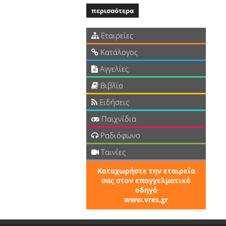
περισσότερα
Εταιρείες
Κατάλογος
Αγγελίες
Βιβλία
Ειδήσεις
Παιχνίδια
Ραδιόφωνο
Ταινίες
Καταχωρήστε την εταιρεία
σας στον επαγγελματικό
οδηγό
www.vres.gr