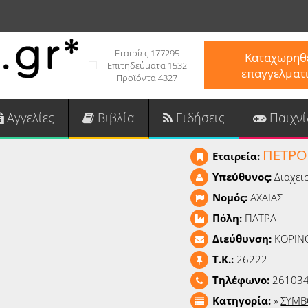
Εταιρίες 177295
Καταχωρηθε
Επιτηδεύματα 1532
επαγγελματ
Προϊόντα 4327
Αγγελίες
Βιβλία
Ειδήσεις
Παιχνί
ΠΕΤΡΟ
Εταιρεία:
Υπεύθυνος:
Διαχει
Νομός:
ΑΧΑΙΑΣ
Πόλη:
ΠΑΤΡΑ
Διεύθυνση:
ΚΟΡΙΝ
T.K.:
26222
Τηλέφωνο:
26103
Κατηγορία:
»
ΣΥΜΒ