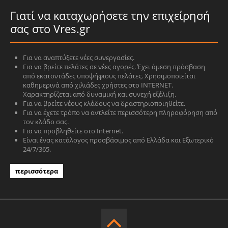
Γιατί να καταχωρήσετε την επιχείρησή
σας στο Vres.gr
Για να αναπτύξετε νέες συνεργασίες.
Για να βρείτε πελάτες σε νέες αγορές. Έχει άμεση πρόσβαση
από εκατοντάδες υποψήφιους πελάτες. Χρησιμοποιείται
καθημερινά από χιλιάδες χρήστες στο INTERNET.
Χαρακτηρίζεται από δυναμική και συνεχή εξέλιξη.
Για να βρείτε νέους κλάδους να δραστηριοποιηθείτε.
Για να έχετε τρόπο να αντλείτε περισσότερη πληροφόρηση από
τον κλάδο σας.
Για να προβληθείτε στο Internet.
Είναι ένας κατάλογος προσβάσιμος από Ελλάδα και Εξωτερικό
24/7/365.
περισσότερα