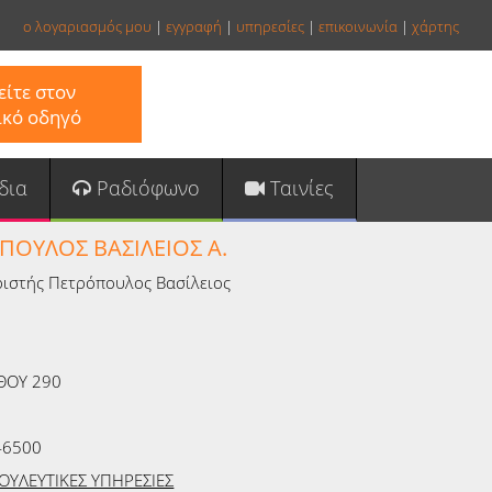
ο λογαριασμός μου
|
εγγραφή
|
υπηρεσίες
|
επικοινωνία
|
χάρτης
ίτε στον
ικό οδηγό
δια
Ραδιόφωνο
Ταινίες
ΠΟΥΛΟΣ ΒΑΣΙΛΕΙΟΣ Α.
ριστής Πετρόπουλος Βασίλειος
ΘΟΥ 290
46500
ΟΥΛΕΥΤΙΚΕΣ ΥΠΗΡΕΣΙΕΣ