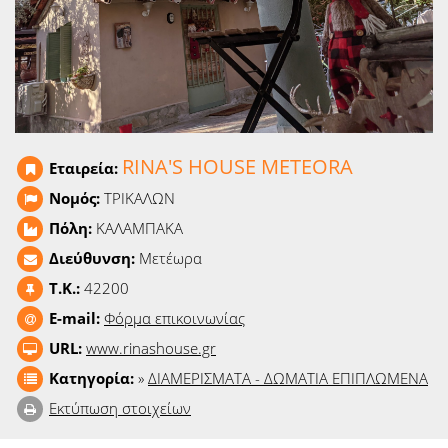
Ειδήσεις
Παιχνίδια
Ραδιόφωνο
Ταινίες
RINA'S HOUSE METEORA
Εταιρεία:
Νομός:
ΤΡΙΚΑΛΩΝ
Πόλη:
ΚΑΛΑΜΠΑΚΑ
Διεύθυνση:
Μετέωρα
T.K.:
42200
E-mail:
Φόρμα επικοινωνίας
URL:
www.rinashouse.gr
Κατηγορία:
»
ΔΙΑΜΕΡΙΣΜΑΤΑ - ΔΩΜΑΤΙΑ ΕΠΙΠΛΩΜΕΝΑ
Εκτύπωση στοιχείων