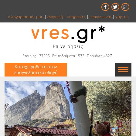
ο λογαριασμός μου
|
εγγραφή
|
υπηρεσίες
|
επικοινωνία
|
χάρτης
Επιχειρήσεις
Εταιρίες 177295
Επιτηδεύματα 1532
Προϊόντα 4327
Καταχωρηθείτε στον
επαγγελματικό οδηγό
Εταιρείες
Κατάλογος
Αγγελίες
Βιβλία