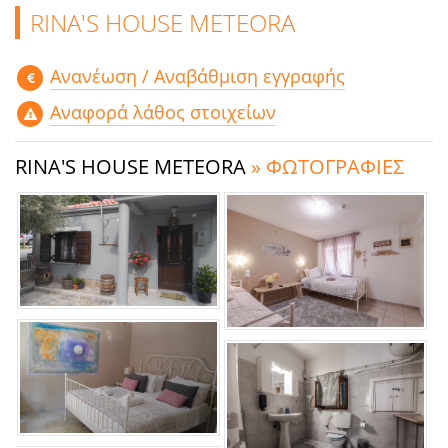
RINA'S HOUSE METEORA
Aνανέωση / Αναβάθμιση εγγραφής
Αναφορά λάθος στοιχείων
RINA'S HOUSE METEORA
» ΦΩΤΟΓΡΑΦΙΕΣ