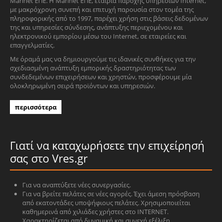
Marinet ΕΠΕ. Η Marinet ΕΠΕ, εταιρία παροχής υπηρεσιών Internet,
με μακρόχρονη συνεπή και επιτυχή παρουσία στον τομέα της
πληροφορικής από το 1997, παρέχει χρήση στις βάσεις δεδομένων
της και υπηρεσίες σύνδεσης, ανάπτυξης περιεχομένου και
ηλεκτρονικού εμπορίου μέσω του Internet, σε εταιρείες και
επαγγελματίες.
Με όραμά μας να δημιουργούμε τις ιδανικές συνθήκες για την
σχεδιασμένη ανάπτυξη εμπορικής δραστηριότητας των
συνδεδεμένων επιχειρήσεων και χρηστών, προσφέρουμε μία
ολοκληρωμένη σειρά προϊόντων και υπηρεσιών.
περισσότερα
Γιατί να καταχωρήσετε την επιχείρησή
σας στο Vres.gr
Για να αναπτύξετε νέες συνεργασίες.
Για να βρείτε πελάτες σε νέες αγορές. Έχει άμεση πρόσβαση
από εκατοντάδες υποψήφιους πελάτες. Χρησιμοποιείται
καθημερινά από χιλιάδες χρήστες στο INTERNET.
Χαρακτηρίζεται από δυναμική και συνεχή εξέλιξη.