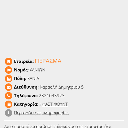
Ειδήσεις
Παιχνίδια
Ραδιόφωνο
Ταινίες
ΠΕΡΑΣΜΑ
Εταιρεία:
Νομός:
ΧΑΝΙΩΝ
Πόλη:
ΧΑΝΙΑ
Διεύθυνση:
Καραολή Δημητρίου 5
Τηλέφωνο:
2821043923
Κατηγορία:
»
ΦΑΣΤ ΦΟΥΝΤ
Περισσότερες πληροφορίες
Αν ο παραπάνω αριθμός τηλεφώνου της εταιρείας δεν