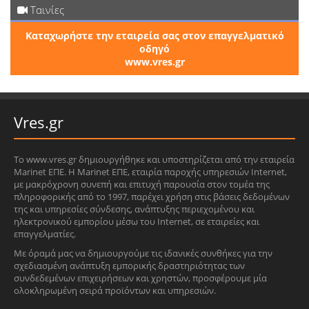
Ταινίες
Καταχωρήστε την εταιρεία σας στον επαγγελματικό
οδηγό
www.vres.gr
Vres.gr
Το www.vres.gr δημιουργήθηκε και υποστηρίζεται από την εταιρεία
Marinet ΕΠΕ. Η Marinet ΕΠΕ, εταιρία παροχής υπηρεσιών Internet,
με μακρόχρονη συνεπή και επιτυχή παρουσία στον τομέα της
πληροφορικής από το 1997, παρέχει χρήση στις βάσεις δεδομένων
της και υπηρεσίες σύνδεσης, ανάπτυξης περιεχομένου και
ηλεκτρονικού εμπορίου μέσω του Internet, σε εταιρείες και
επαγγελματίες.
Με όραμά μας να δημιουργούμε τις ιδανικές συνθήκες για την
σχεδιασμένη ανάπτυξη εμπορικής δραστηριότητας των
συνδεδεμένων επιχειρήσεων και χρηστών, προσφέρουμε μία
ολοκληρωμένη σειρά προϊόντων και υπηρεσιών.