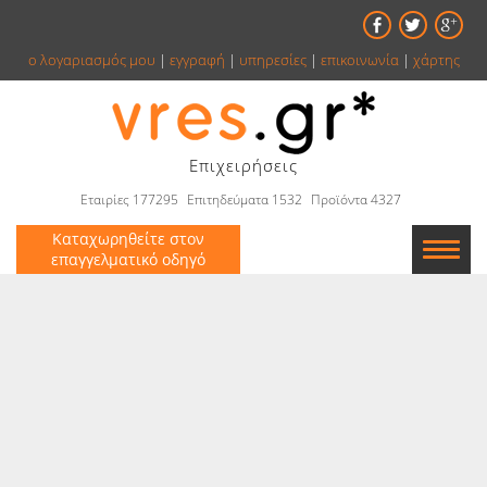
ο λογαριασμός μου
|
εγγραφή
|
υπηρεσίες
|
επικοινωνία
|
χάρτης
Επιχειρήσεις
Εταιρίες 177295
Επιτηδεύματα 1532
Προϊόντα 4327
Καταχωρηθείτε στον
επαγγελματικό οδηγό
Εταιρείες
Κατάλογος
Αγγελίες
Βιβλία