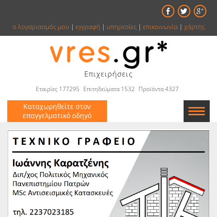
ο λογαριασμός μου
|
εγγραφή
|
υπηρεσίες
|
επικοινωνία
|
χάρτης
Επιχειρήσεις
Εταιρίες 177295
Επιτηδεύματα 1532
Προϊόντα 4327
Καταχωρηθείτε στον
επαγγελματικό οδηγό
Εταιρείες
Κατάλογος
Αγγελίες
Βιβλία