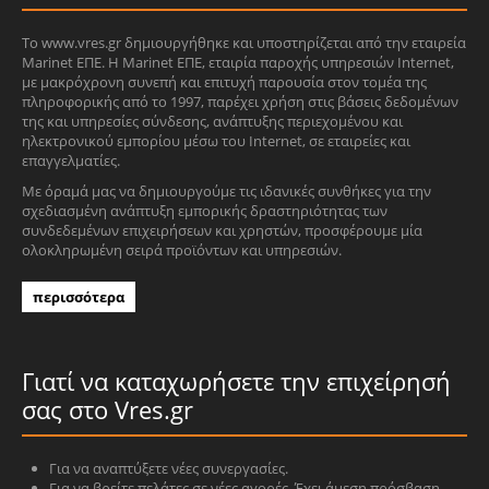
Το www.vres.gr δημιουργήθηκε και υποστηρίζεται από την εταιρεία
Marinet ΕΠΕ. Η Marinet ΕΠΕ, εταιρία παροχής υπηρεσιών Internet,
με μακρόχρονη συνεπή και επιτυχή παρουσία στον τομέα της
πληροφορικής από το 1997, παρέχει χρήση στις βάσεις δεδομένων
της και υπηρεσίες σύνδεσης, ανάπτυξης περιεχομένου και
ηλεκτρονικού εμπορίου μέσω του Internet, σε εταιρείες και
επαγγελματίες.
Με όραμά μας να δημιουργούμε τις ιδανικές συνθήκες για την
σχεδιασμένη ανάπτυξη εμπορικής δραστηριότητας των
συνδεδεμένων επιχειρήσεων και χρηστών, προσφέρουμε μία
ολοκληρωμένη σειρά προϊόντων και υπηρεσιών.
περισσότερα
Γιατί να καταχωρήσετε την επιχείρησή
σας στο Vres.gr
Για να αναπτύξετε νέες συνεργασίες.
Για να βρείτε πελάτες σε νέες αγορές. Έχει άμεση πρόσβαση