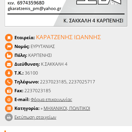
Ειδήσεις
Παιχνίδια
Ραδιόφωνο
ΚΑΡΑΤΖΕΝΗΣ ΙΩΑΝΝΗΣ
Εταιρεία:
Νομός:
ΕΥΡΥΤΑΝΙΑΣ
Ταινίες
Πόλη:
ΚΑΡΠΕΝΗΣΙ
Διεύθυνση:
Κ.ΣΑΚΚΑΛΗ 4
T.K.:
36100
Τηλέφωνο:
2237023185, 2237025717
Fax:
2237023185
E-mail:
Φόρμα επικοινωνίας
Κατηγορία:
»
ΜΗΧΑΝΙΚΟΙ, ΠΟΛΙΤΙΚΟΙ
Εκτύπωση στοιχείων