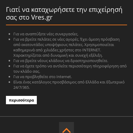
Γιατί να καταχωρήσετε την επιχείρησή
σας στο Vres.gr
Για να αναπτύξετε νέες συνεργασίες.
Για να βρείτε πελάτες σε νέες αγορές. Έχει άμεση πρόσβαση
από εκατοντάδες υποψήφιους πελάτες. Χρησιμοποιείται
καθημερινά από χιλιάδες χρήστες στο INTERNET.
Χαρακτηρίζεται από δυναμική και συνεχή εξέλιξη.
Για να βρείτε νέους κλάδους να δραστηριοποιηθείτε.
Για να έχετε τρόπο να αντλείτε περισσότερη πληροφόρηση από
τον κλάδο σας.
Για να προβληθείτε στο Internet.
Είναι ένας κατάλογος προσβάσιμος από Ελλάδα και Εξωτερικό
24/7/365.
περισσότερα