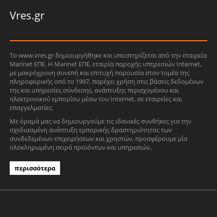
Vres.gr
Το www.vres.gr δημιουργήθηκε και υποστηρίζεται από την εταιρεία
Marinet ΕΠΕ. Η Marinet ΕΠΕ, εταιρία παροχής υπηρεσιών Internet,
με μακρόχρονη συνεπή και επιτυχή παρουσία στον τομέα της
πληροφορικής από το 1997, παρέχει χρήση στις βάσεις δεδομένων
της και υπηρεσίες σύνδεσης, ανάπτυξης περιεχομένου και
ηλεκτρονικού εμπορίου μέσω του Internet, σε εταιρείες και
επαγγελματίες.
Με όραμά μας να δημιουργούμε τις ιδανικές συνθήκες για την
σχεδιασμένη ανάπτυξη εμπορικής δραστηριότητας των
συνδεδεμένων επιχειρήσεων και χρηστών, προσφέρουμε μία
ολοκληρωμένη σειρά προϊόντων και υπηρεσιών.
περισσότερα