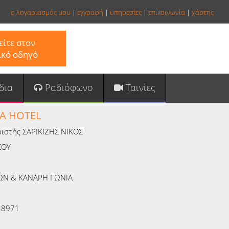
ο λογαριασμός μου
|
εγγραφή
|
υπηρεσίες
|
επικοινωνία
|
χάρτης
ίτε στον
ικό οδηγό
δια
Ραδιόφωνο
Ταινίες
SA HOTEL
ριστής ΣΑΡΙΚΙΖΗΣ ΝΙΚΟΣ
ΣΟΥ
ΩΝ & ΚΑΝΑΡΗ ΓΩΝΙΑ
28971