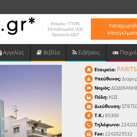
Εταιρίες 177295
Καταχωρηθε
Επιτηδεύματα 1532
επαγγελματ
Προϊόντα 4327
Αγγελίες
Βιβλία
Ειδήσεις
Παιχνί
PARIT
Εταιρεία:
Υπεύθυνος:
Διαχει
Νομός:
ΔΩΔΕΚΑΝΗ
Πόλη:
ΚΩΣ
Διεύθυνση:
ΣΠΕΤΣ
T.K.:
85300
Τηλέφωνο:
22420
Fax:
2242023532