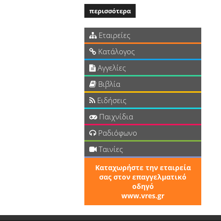
περισσότερα
Εταιρείες
Κατάλογος
Αγγελίες
Βιβλία
Ειδήσεις
Παιχνίδια
Ραδιόφωνο
Ταινίες
Καταχωρήστε την εταιρεία
σας στον επαγγελματικό
οδηγό
www.vres.gr