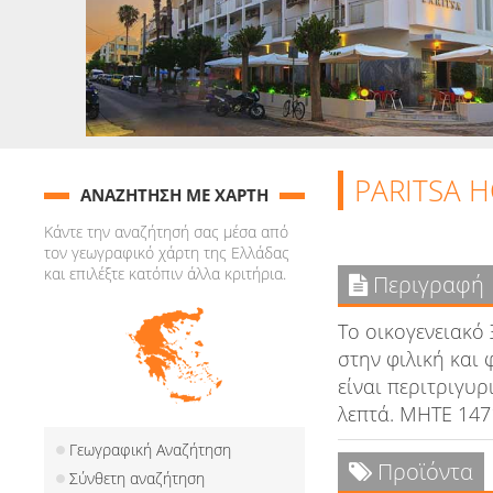
PARITSA 
ΑΝΑΖΗΤΗΣΗ ΜΕ ΧΑΡΤΗ
Κάντε την αναζήτησή σας μέσα από
τον γεωγραφικό χάρτη της Ελλάδας
και επιλέξτε κατόπιν άλλα κριτήρια.
Περιγραφή
Το οικογενειακό 
στην φιλική και
είναι περιτριγυρ
λεπτά. ΜΗΤΕ 14
Γεωγραφική Αναζήτηση
Προϊόντα
Σύνθετη αναζήτηση