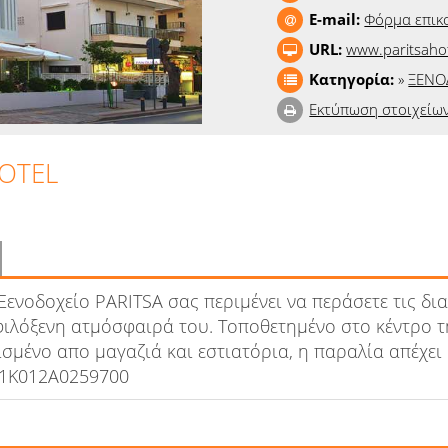
E-mail:
Φόρμα επικ
URL:
www.paritsaho
Κατηγορία:
»
ΞΕΝΟ
Εκτύπωση στοιχείω
HOTEL
Ξενοδοχείο PARITSA σας περιμένει να περάσετε τις δι
 φιλόξενη ατμόσφαιρά του. Τοποθετημένο στο κέντρο τ
ισμένο απο μαγαζιά και εστιατόρια, η παραλία απέχει 
71Κ012Α0259700