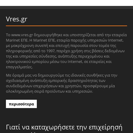
Vres.gr
Το www.vres.gr δημιουργήθηκε και υποστηρίζεται από την εταιρεία
Marinet ΕΠΕ. Η Marinet ΕΠΕ, εταιρία παροχής υπηρεσιών Internet,
με μακρόχρονη συνεπή και επιτυχή παρουσία στον τομέα της
πληροφορικής από το 1997, παρέχει χρήση στις βάσεις δεδομένων
της και υπηρεσίες σύνδεσης, ανάπτυξης περιεχομένου και
ηλεκτρονικού εμπορίου μέσω του Internet, σε εταιρείες και
επαγγελματίες.
Με όραμά μας να δημιουργούμε τις ιδανικές συνθήκες για την
σχεδιασμένη ανάπτυξη εμπορικής δραστηριότητας των
συνδεδεμένων επιχειρήσεων και χρηστών, προσφέρουμε μία
ολοκληρωμένη σειρά προϊόντων και υπηρεσιών.
περισσότερα
Γιατί να καταχωρήσετε την επιχείρησή