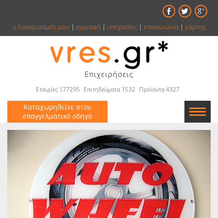
ο λογαριασμός μου
|
εγγραφή
|
υπηρεσίες
|
επικοινωνία
|
χάρτης
Επιχειρήσεις
Εταιρίες 177295
Επιτηδεύματα 1532
Προϊόντα 4327
Καταχωρηθείτε στον
επαγγελματικό οδηγό
Εταιρείες
Κατάλογος
Αγγελίες
Βιβλία