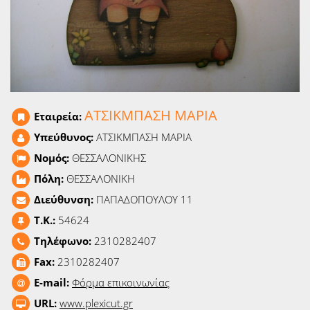
Ειδήσεις
Παιχνίδια
Ραδιόφωνο
Ταινίες
ΑΤΣΙΚΜΠΑΣΗ ΜΑΡΙΑ
Εταιρεία:
Υπεύθυνος:
ΑΤΣΙΚΜΠΑΣΗ ΜΑΡΙΑ
Νομός:
ΘΕΣΣΑΛΟΝΙΚΗΣ
Πόλη:
ΘΕΣΣΑΛΟΝΙΚΗ
Διεύθυνση:
ΠΑΠΑΔΟΠΟΥΛΟΥ 11
T.K.:
54624
Τηλέφωνο:
2310282407
Fax:
2310282407
E-mail:
Φόρμα επικοινωνίας
URL:
www.plexicut.gr