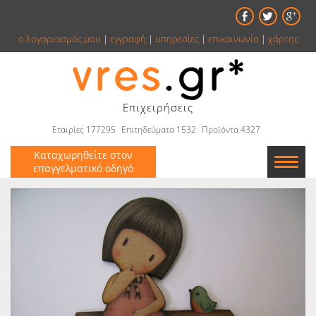
ο λογαριασμός μου
|
εγγραφή
|
υπηρεσίες
|
επικοινωνία
|
χάρτης
Επιχειρήσεις
Εταιρίες 177295
Επιτηδεύματα 1532
Προϊόντα 4327
Καταχωρηθείτε στον
επαγγελματικό οδηγό
Εταιρείες
Κατάλογος
Αγγελίες
Βιβλία