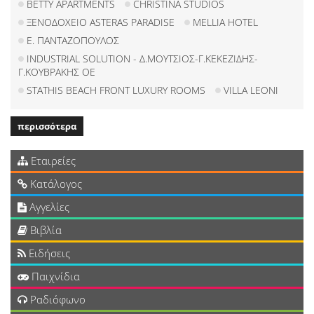
BETTY APARTMENTS
CHRISTINA STUDIOS
ΞΕΝΟΔΟΧΕΙΟ ASTERAS PARADISE
MELLIA HOTEL
Ε. ΠΑΝΤΑΖΟΠΟΥΛΟΣ
INDUSTRIAL SOLUTION - Δ.ΜΟΥΤΣΙΟΣ-Γ.ΚΕΚΕΖΙΔΗΣ-
Γ.ΚΟΥΒΡΑΚΗΣ ΟΕ
STATHIS BEACH FRONT LUXURY ROOMS
VILLA LEONI
περισσότερα
Εταιρείες
Κατάλογος
Αγγελίες
Βιβλία
Ειδήσεις
Παιχνίδια
Ραδιόφωνο