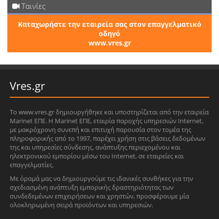
Ταινίες
Καταχωρήστε την εταιρεία σας στον επαγγελματικό
οδηγό
www.vres.gr
Vres.gr
Το www.vres.gr δημιουργήθηκε και υποστηρίζεται από την εταιρεία
Marinet ΕΠΕ. Η Marinet ΕΠΕ, εταιρία παροχής υπηρεσιών Internet,
με μακρόχρονη συνεπή και επιτυχή παρουσία στον τομέα της
πληροφορικής από το 1997, παρέχει χρήση στις βάσεις δεδομένων
της και υπηρεσίες σύνδεσης, ανάπτυξης περιεχομένου και
ηλεκτρονικού εμπορίου μέσω του Internet, σε εταιρείες και
επαγγελματίες.
Με όραμά μας να δημιουργούμε τις ιδανικές συνθήκες για την
σχεδιασμένη ανάπτυξη εμπορικής δραστηριότητας των
συνδεδεμένων επιχειρήσεων και χρηστών, προσφέρουμε μία
ολοκληρωμένη σειρά προϊόντων και υπηρεσιών.