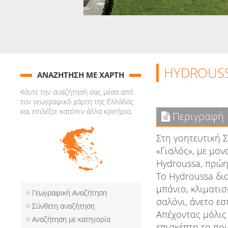
HYDROUSS
ΑΝΑΖΗΤΗΣΗ ΜΕ ΧΑΡΤΗ
Κάντε την αναζήτησή σας μέσα από
τον γεωγραφικό χάρτη της Ελλάδας
και επιλέξτε κατόπιν άλλα κριτήρια.
Περιγραφή
Στη γοητευτική 
«Γιαλός», με μον
Hydroussa, πρώη
Το Ηydroussa δι
μπάνιο, κλιματι
Γεωγραφική Αναζήτηση
σαλόνι, άνετο ε
Σύνθετη αναζήτηση
Απέχοντας μόλις 
Αναζήτηση με κατηγορία
επισκέπτη το πρ