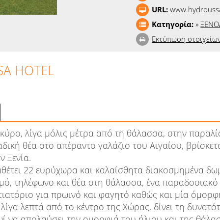
URL:
www.hydrouss
Κατηγορία:
»
ΞΕΝΟ
Εκτύπωση στοιχείω
A HOTEL
Σκύρο, λίγα μόλις μέτρα από τη θάλασσα, στην παραλί
αδική θέα στο απέραντο γαλάζιο του Αιγαίου, βρίσκετ
ν Ξενία.
αθέτει 22 ευρύχωρα και καλαίσθητα διακοσμημένα δωμ
σμό, τηλέφωνο και θέα στη θάλασσα, ένα παραδοσιακό
στιατόριο για πρωινό και φαγητό καθώς και μία όμορφ
λίγα λεπτά από το κέντρο της Χώρας, δίνει τη δυνατό
ωί να απολαύσει την ομορφιά του ήλιου και της θάλασ