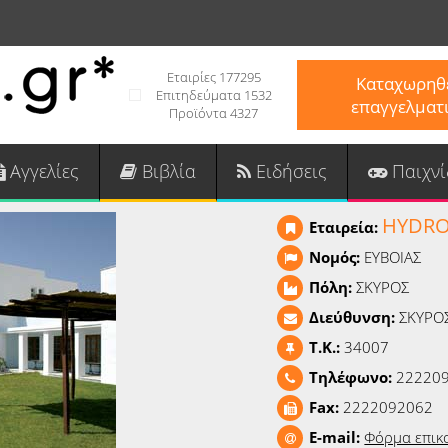
Εταιρίες 177295
Καταχωρηθε
Επιτηδεύματα 1532
επαγγελματ
Προϊόντα 4327
Αγγελίες
Βιβλία
Ειδήσεις
Παιχνί
HYDRO
Εταιρεία:
Νομός:
ΕΥΒΟΙΑΣ
Πόλη:
ΣΚΥΡΟΣ
Διεύθυνση:
ΣΚΥΡΟ
T.K.:
34007
Τηλέφωνο:
222209
Fax:
2222092062
E-mail:
Φόρμα επικ