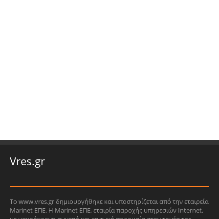
Vres.gr
Το www.vres.gr δημιουργήθηκε και υποστηρίζεται από την εταιρεία
Marinet ΕΠΕ. Η Marinet ΕΠΕ, εταιρία παροχής υπηρεσιών Internet,