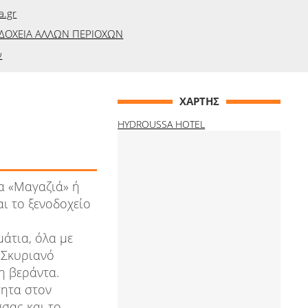
a.gr
ΔΟΧΕΙΑ ΑΛΛΩΝ ΠΕΡΙΟΧΩΝ
ν
ΧΑΡΤΗΣ
HYDROUSSA HOTEL
α «Μαγαζιά» ή
αι το ξενοδοχείο
άτια, όλα με
 Σκυριανό
η βεράντα.
τητα στον
σας και το