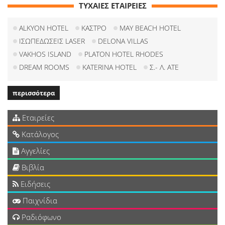
ΤΥΧΑΙΕΣ ΕΤΑΙΡΕΙΕΣ
ALKYON HOTEL
ΚΑΣΤΡΟ
MAY BEACH HOTEL
ΙΣΩΠΕΔΩΣΕΙΣ LASER
DELONA VILLAS
VAKHOS ISLAND
PLATON HOTEL RHODES
DREAM ROOMS
KATERINA HOTEL
Σ.- Λ. ΑΤΕ
περισσότερα
Εταιρείες
Κατάλογος
Αγγελίες
Βιβλία
Ειδήσεις
Παιχνίδια
Ραδιόφωνο