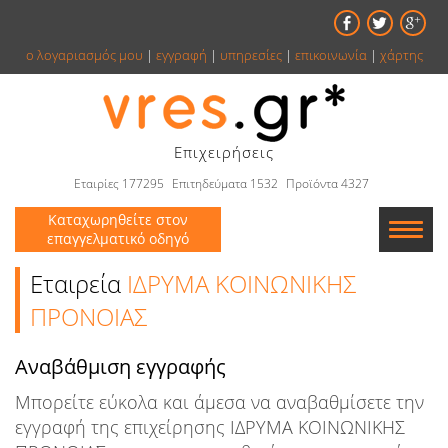
ο λογαριασμός μου
|
εγγραφή
|
υπηρεσίες
|
επικοινωνία
|
χάρτης
Επιχειρήσεις
Εταιρίες 177295
Επιτηδεύματα 1532
Προϊόντα 4327
Καταχωρηθείτε στον
επαγγελματικό οδηγό
Εταιρείες
Εταιρεία
ΙΔΡΥΜΑ ΚΟΙΝΩΝΙΚΗΣ
ΠΡΟΝΟΙΑΣ
Κατάλογος
Αναβάθμιση εγγραφής
Αγγελίες
Μπορείτε εύκολα και άμεσα να αναβαθμίσετε την
Βιβλία
εγγραφή της επιχείρησης ΙΔΡΥΜΑ ΚΟΙΝΩΝΙΚΗΣ