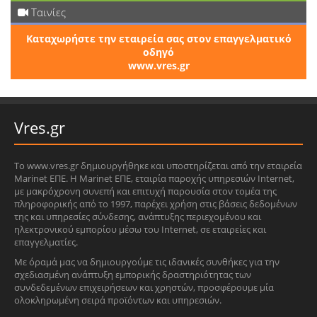
Ταινίες
Καταχωρήστε την εταιρεία σας στον επαγγελματικό
οδηγό
www.vres.gr
Vres.gr
Το www.vres.gr δημιουργήθηκε και υποστηρίζεται από την εταιρεία
Marinet ΕΠΕ. Η Marinet ΕΠΕ, εταιρία παροχής υπηρεσιών Internet,
με μακρόχρονη συνεπή και επιτυχή παρουσία στον τομέα της
πληροφορικής από το 1997, παρέχει χρήση στις βάσεις δεδομένων
της και υπηρεσίες σύνδεσης, ανάπτυξης περιεχομένου και
ηλεκτρονικού εμπορίου μέσω του Internet, σε εταιρείες και
επαγγελματίες.
Με όραμά μας να δημιουργούμε τις ιδανικές συνθήκες για την
σχεδιασμένη ανάπτυξη εμπορικής δραστηριότητας των
συνδεδεμένων επιχειρήσεων και χρηστών, προσφέρουμε μία
ολοκληρωμένη σειρά προϊόντων και υπηρεσιών.