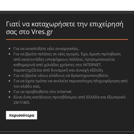
Γιατί να καταχωρήσετε την επιχείρησή
σας στο Vres.gr
Για να αναπτύξετε νέες συνεργασίες.
Για να βρείτε πελάτες σε νέες αγορές. Έχει άμεση πρόσβαση
από εκατοντάδες υποψήφιους πελάτες. Χρησιμοποιείται
καθημερινά από χιλιάδες χρήστες στο INTERNET.
Χαρακτηρίζεται από δυναμική και συνεχή εξέλιξη.
Για να βρείτε νέους κλάδους να δραστηριοποιηθείτε.
Για να έχετε τρόπο να αντλείτε περισσότερη πληροφόρηση από
τον κλάδο σας.
Για να προβληθείτε στο Internet.
Είναι ένας κατάλογος προσβάσιμος από Ελλάδα και Εξωτερικό
24/7/365.
περισσότερα