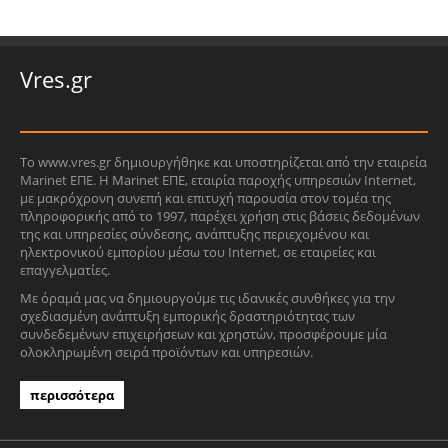
Vres.gr
Το www.vres.gr δημιουργήθηκε και υποστηρίζεται από την εταιρεία
Marinet ΕΠΕ. Η Marinet ΕΠΕ, εταιρία παροχής υπηρεσιών Internet,
με μακρόχρονη συνεπή και επιτυχή παρουσία στον τομέα της
πληροφορικής από το 1997, παρέχει χρήση στις βάσεις δεδομένων
της και υπηρεσίες σύνδεσης, ανάπτυξης περιεχομένου και
ηλεκτρονικού εμπορίου μέσω του Internet, σε εταιρείες και
επαγγελματίες.
Με όραμά μας να δημιουργούμε τις ιδανικές συνθήκες για την
σχεδιασμένη ανάπτυξη εμπορικής δραστηριότητας των
συνδεδεμένων επιχειρήσεων και χρηστών, προσφέρουμε μία
ολοκληρωμένη σειρά προϊόντων και υπηρεσιών.
περισσότερα