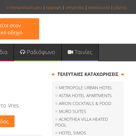
ο λογαριασμός μου
|
εγγραφή
|
υπηρεσίες
|
επικοινωνία
|
χάρτης
ίτε στον
ικό οδηγό
δια
Ραδιόφωνο
Ταινίες
ΤΕΛΕΥΤΑΙΕΣ ΚΑΤΑΧΩΡΗΣΕΙΣ
METROPOLE URBAN HOTEL
ASTRA HOTEL APARTMENTS
ARION COCKTAILS & FOOD
το Vres.
MURO SUITES
ACROTHEA VILLA HEATED
POOL
HOTEL SIMOS