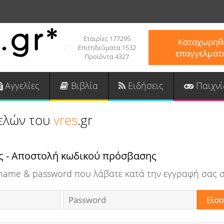
Εταιρίες 177295
Καταχωρηθε
Επιτηδεύματα 1532
επαγγελματ
Προϊόντα 4327
Αγγελίες
Βιβλία
Ειδήσεις
Παιχνί
ελών του
vres
.gr
ς - Αποστολή κωδικού πρόσβασης
rname & password που λάβατε κατά την εγγραφή σας σ