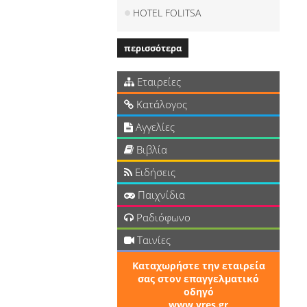
HOTEL FOLITSA
περισσότερα
Εταιρείες
Κατάλογος
Αγγελίες
Βιβλία
Ειδήσεις
Παιχνίδια
Ραδιόφωνο
Ταινίες
Καταχωρήστε την εταιρεία
σας στον επαγγελματικό
οδηγό
www.vres.gr