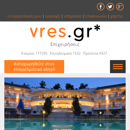
ο λογαριασμός μου
|
εγγραφή
|
υπηρεσίες
|
επικοινωνία
|
χάρτης
Επιχειρήσεις
Εταιρίες 177295
Επιτηδεύματα 1532
Προϊόντα 4327
Καταχωρηθείτε στον
επαγγελματικό οδηγό
Εταιρείες
Κατάλογος
Αγγελίες
Βιβλία