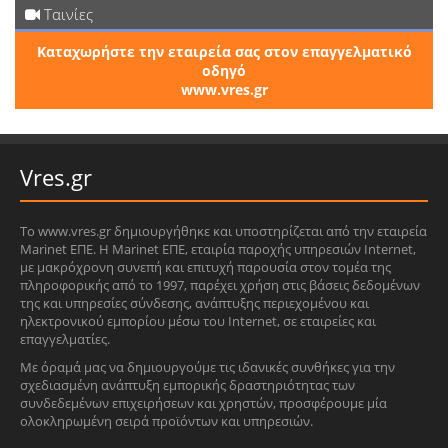
Ταινίες
Καταχωρήστε την εταιρεία σας στον επαγγελματικό
οδηγό
www.vres.gr
Vres.gr
Το www.vres.gr δημιουργήθηκε και υποστηρίζεται από την εταιρεία
Marinet ΕΠΕ. Η Marinet ΕΠΕ, εταιρία παροχής υπηρεσιών Internet,
με μακρόχρονη συνεπή και επιτυχή παρουσία στον τομέα της
πληροφορικής από το 1997, παρέχει χρήση στις βάσεις δεδομένων
της και υπηρεσίες σύνδεσης, ανάπτυξης περιεχομένου και
ηλεκτρονικού εμπορίου μέσω του Internet, σε εταιρείες και
επαγγελματίες.
Με όραμά μας να δημιουργούμε τις ιδανικές συνθήκες για την
σχεδιασμένη ανάπτυξη εμπορικής δραστηριότητας των
συνδεδεμένων επιχειρήσεων και χρηστών, προσφέρουμε μία
ολοκληρωμένη σειρά προϊόντων και υπηρεσιών.