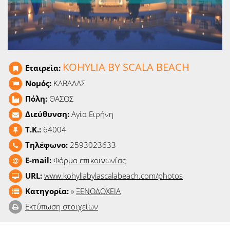
Ειδήσεις
Παιχνίδια
Ραδιόφωνο
KOHYLIA BY SCALA BEACH
Εταιρεία:
Ταινίες
Νομός:
ΚΑΒΑΛΑΣ
Πόλη:
ΘΑΣΟΣ
Διεύθυνση:
Αγία Ειρήνη
T.K.:
64004
Τηλέφωνο:
2593023633
E-mail:
Φόρμα επικοινωνίας
URL:
www.kohyliabylascalabeach.com/photos
Κατηγορία:
»
ΞΕΝΟΔΟΧΕΙΑ
Εκτύπωση στοιχείων