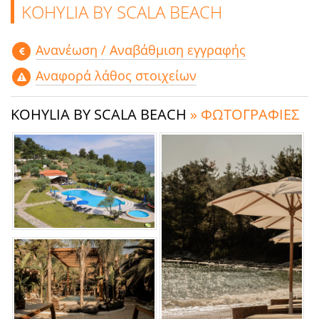
KOHYLIA BY SCALA BEACH
Aνανέωση / Αναβάθμιση εγγραφής
Αναφορά λάθος στοιχείων
KOHYLIA BY SCALA BEACH
» ΦΩΤΟΓΡΑΦΙΕΣ