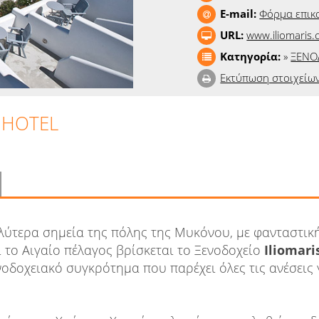
E-mail:
Φόρμα επικ
URL:
www.iliomaris
Κατηγορία:
»
ΞΕΝΟ
Εκτύπωση στοιχείω
 HOTEL
αλύτερα σημεία της πόλης της Μυκόνου, με φανταστικ
 το Αιγαίο πέλαγος βρίσκεται το Ξενοδοχείο
Iliomari
οδοχειακό συγκρότημα που παρέχει όλες τις ανέσεις 