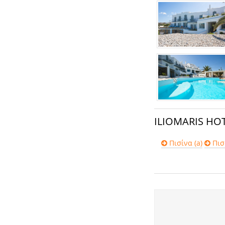
ILIOMARIS HO
Πισίνα (a)
Πισί