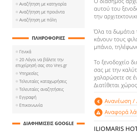
Ο διάσημος αρχι
Αναζήτηση με κατηγορία
αυτού του ξενοδ
Αναζήτηση με προιόντα
την αρχιτεκτονι
Αναζήτηση με πόλη
Όλα τα δωμάτια 
ΠΛΗΡΟΦΟΡΙΕΣ
κάνουν τους φιλο
μπάνιο, τηλέφωνο
Γενικά
20 Λόγοι να βάλετε την
Το ξενοδοχείο δ
επιχείρησή σας στο Vres.gr
σας με την καλύτ
Υπηρεσίες
χαλαρώσετε σε έ
Τελευταίες καταχωρήσεις
Διατίθεται χώρος
Τελευταίες αναζητήσεις
Εγγραφή
Aνανέωση /
Επικοινωνία
Αναφορά λά
ΔΙΑΦΗΜΙΣΕΙΣ GOOGLE
ILIOMARIS HO