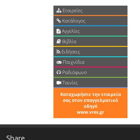
Εταιρείες
Κατάλογος
Αγγελίες
Βιβλία
Ειδήσεις
Παιχνίδια
Ραδιόφωνο
Ταινίες
Καταχωρήστε την εταιρεία
σας στον επαγγελματικό
οδηγό
www.vres.gr
Share