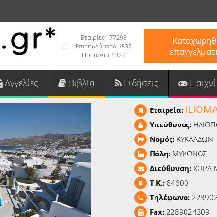
Εταιρίες 177295
Καταχωρηθε
Επιτηδεύματα 1532
επαγγελματ
Προϊόντα 4327
Αγγελίες
Βιβλία
Ειδήσεις
Παιχνί
ILIOM
Εταιρεία:
Υπεύθυνος:
ΗΛΙΟΠ
Νομός:
ΚΥΚΛΑΔΩΝ
Πόλη:
ΜΥΚΟΝΟΣ
Διεύθυνση:
ΧΩΡΑ 
T.K.:
84600
Τηλέφωνο:
22890
Fax:
2289024309