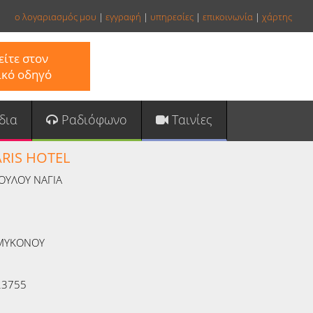
ο λογαριασμός μου
|
εγγραφή
|
υπηρεσίες
|
επικοινωνία
|
χάρτης
ίτε στον
ικό οδηγό
δια
Ραδιόφωνο
Ταινίες
ARIS HOTEL
ΟΥΛΟΥ ΝΑΓΙΑ
ΜΥΚΟΝΟΥ
23755