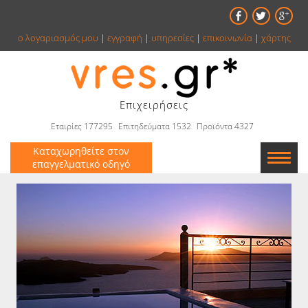
ο λογαριασμός μου
|
εγγραφή
|
υπηρεσίες
|
επικοινωνία
|
χάρτης
Επιχειρήσεις
Εταιρίες 177295
Επιτηδεύματα 1532
Προϊόντα 4327
Καταχωρηθείτε στον
επαγγελματικό οδηγό
Εταιρείες
Κατάλογος
Αγγελίες
Βιβλία