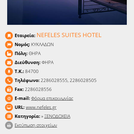
Ειδήσεις
Παιχνίδια
Ραδιόφωνο
NEFELES SUITES HOTEL
Εταιρεία:
Νομός:
ΚΥΚΛΑΔΩΝ
Ταινίες
Πόλη:
ΘΗΡΑ
Διεύθυνση:
ΦΗΡΑ
T.K.:
84700
Τηλέφωνο:
2286028555, 2286028505
Fax:
2286028556
E-mail:
Φόρμα επικοινωνίας
URL:
www.nefeles.gr
Κατηγορία:
»
ΞΕΝΟΔΟΧΕΙΑ
Εκτύπωση στοιχείων