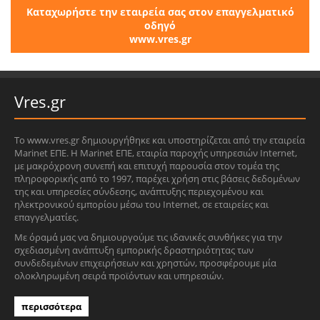
Καταχωρήστε την εταιρεία σας στον επαγγελματικό
οδηγό
www.vres.gr
Vres.gr
Το www.vres.gr δημιουργήθηκε και υποστηρίζεται από την εταιρεία
Marinet ΕΠΕ. Η Marinet ΕΠΕ, εταιρία παροχής υπηρεσιών Internet,
με μακρόχρονη συνεπή και επιτυχή παρουσία στον τομέα της
πληροφορικής από το 1997, παρέχει χρήση στις βάσεις δεδομένων
της και υπηρεσίες σύνδεσης, ανάπτυξης περιεχομένου και
ηλεκτρονικού εμπορίου μέσω του Internet, σε εταιρείες και
επαγγελματίες.
Με όραμά μας να δημιουργούμε τις ιδανικές συνθήκες για την
σχεδιασμένη ανάπτυξη εμπορικής δραστηριότητας των
συνδεδεμένων επιχειρήσεων και χρηστών, προσφέρουμε μία
ολοκληρωμένη σειρά προϊόντων και υπηρεσιών.
περισσότερα