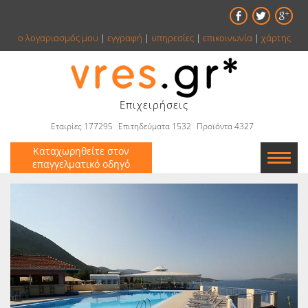
ο λογαριασμός μου
|
εγγραφή
|
υπηρεσίες
|
επικοινωνία
|
χάρτης
Επιχειρήσεις
Εταιρίες 177295
Επιτηδεύματα 1532
Προϊόντα 4327
Καταχωρηθείτε στον
επαγγελματικό οδηγό
Εταιρείες
Κατάλογος
Αγγελίες
Βιβλία