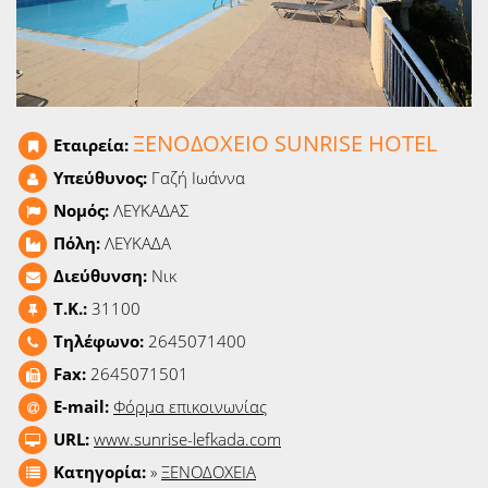
Ειδήσεις
Παιχνίδια
Ραδιόφωνο
ΞΕΝΟΔΟΧΕΙΟ SUNRISE HOTEL
Εταιρεία:
Ταινίες
Υπεύθυνος:
Γαζή Ιωάννα
Νομός:
ΛΕΥΚΑΔΑΣ
Πόλη:
ΛΕΥΚΑΔΑ
Διεύθυνση:
Νικ
T.K.:
31100
Τηλέφωνο:
2645071400
Fax:
2645071501
E-mail:
Φόρμα επικοινωνίας
URL:
www.sunrise-lefkada.com
Κατηγορία:
»
ΞΕΝΟΔΟΧΕΙΑ