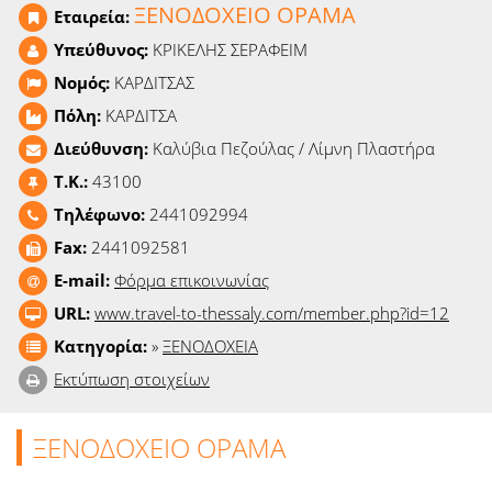
ΞΕΝΟΔΟΧΕΙΟ ΟΡΑΜΑ
Ειδήσεις
Εταιρεία:
Υπεύθυνος:
ΚΡΙΚΕΛΗΣ ΣΕΡΑΦΕΙΜ
Παιχνίδια
Νομός:
ΚΑΡΔΙΤΣΑΣ
Πόλη:
ΚΑΡΔΙΤΣΑ
Ραδιόφωνο
Διεύθυνση:
Καλύβια Πεζούλας / Λίμνη Πλαστήρα
Ταινίες
T.K.:
43100
Τηλέφωνο:
2441092994
Fax:
2441092581
E-mail:
Φόρμα επικοινωνίας
URL:
www.travel-to-thessaly.com/member.php?id=12
Κατηγορία:
»
ΞΕΝΟΔΟΧΕΙΑ
Εκτύπωση στοιχείων
ΞΕΝΟΔΟΧΕΙΟ ΟΡΑΜΑ