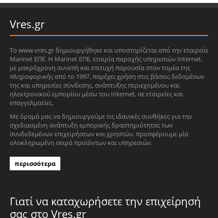
Vres.gr
Το www.vres.gr δημιουργήθηκε και υποστηρίζεται από την εταιρεία
Marinet ΕΠΕ. Η Marinet ΕΠΕ, εταιρία παροχής υπηρεσιών Internet,
με μακρόχρονη συνεπή και επιτυχή παρουσία στον τομέα της
πληροφορικής από το 1997, παρέχει χρήση στις βάσεις δεδομένων
της και υπηρεσίες σύνδεσης, ανάπτυξης περιεχομένου και
ηλεκτρονικού εμπορίου μέσω του Internet, σε εταιρείες και
επαγγελματίες.
Με όραμά μας να δημιουργούμε τις ιδανικές συνθήκες για την
σχεδιασμένη ανάπτυξη εμπορικής δραστηριότητας των
συνδεδεμένων επιχειρήσεων και χρηστών, προσφέρουμε μία
ολοκληρωμένη σειρά προϊόντων και υπηρεσιών.
περισσότερα
Γιατί να καταχωρήσετε την επιχείρησή
σας στο Vres.gr