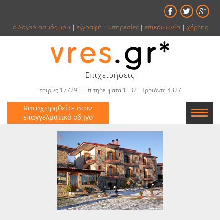
ο λογαριασμός μου
|
εγγραφή
|
υπηρεσίες
|
επικοινωνία
|
χάρτης
Επιχειρήσεις
Εταιρίες 177295
Επιτηδεύματα 1532
Προϊόντα 4327
Καταχωρηθείτε στον
επαγγελματικό οδηγό
Εταιρείες
Κατάλογος
Αγγελίες
Βιβλία