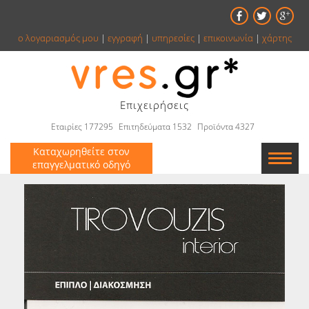
ο λογαριασμός μου
|
εγγραφή
|
υπηρεσίες
|
επικοινωνία
|
χάρτης
Επιχειρήσεις
Εταιρίες 177295
Επιτηδεύματα 1532
Προϊόντα 4327
Καταχωρηθείτε στον
επαγγελματικό οδηγό
Εταιρείες
Κατάλογος
Αγγελίες
Βιβλία