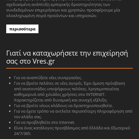
σχεδιασμένη ανάπτυξη εμπορικής δραστηριότητας των
συνδεδεμένων επιχειρήσεων και χρηστών, προσφέρουμε μία
ολοκληρωμένη σειρά προϊόντων και υπηρεσιών.
περισσότερα
Γιατί να καταχωρήσετε την επιχείρησή
σας στο Vres.gr
Για να αναπτύξετε νέες συνεργασίες.
Για να βρείτε πελάτες σε νέες αγορές. Έχει άμεση πρόσβαση
από εκατοντάδες υποψήφιους πελάτες. Χρησιμοποιείται
καθημερινά από χιλιάδες χρήστες στο INTERNET.
Χαρακτηρίζεται από δυναμική και συνεχή εξέλιξη.
Για να βρείτε νέους κλάδους να δραστηριοποιηθείτε.
Για να έχετε τρόπο να αντλείτε περισσότερη πληροφόρηση από
τον κλάδο σας.
Για να προβληθείτε στο Internet.
Είναι ένας κατάλογος προσβάσιμος από Ελλάδα και Εξωτερικό
24/7/365.