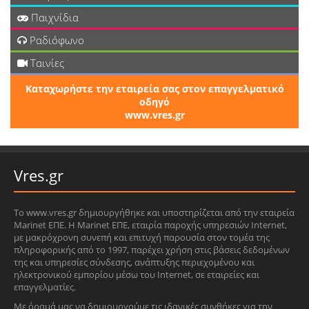
Παιχνίδια
Ραδιόφωνο
Ταινίες
Καταχωρήστε την εταιρεία σας στον επαγγελματικό
οδηγό
www.vres.gr
Vres.gr
Το www.vres.gr δημιουργήθηκε και υποστηρίζεται από την εταιρεία
Marinet ΕΠΕ. Η Marinet ΕΠΕ, εταιρία παροχής υπηρεσιών Internet,
με μακρόχρονη συνεπή και επιτυχή παρουσία στον τομέα της
πληροφορικής από το 1997, παρέχει χρήση στις βάσεις δεδομένων
της και υπηρεσίες σύνδεσης, ανάπτυξης περιεχομένου και
ηλεκτρονικού εμπορίου μέσω του Internet, σε εταιρείες και
επαγγελματίες.
Με όραμά μας να δημιουργούμε τις ιδανικές συνθήκες για την