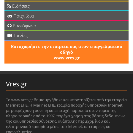
Ειδήσεις
Παιχνίδια
Ραδιόφωνο
Ταινίες
Καταχωρήστε την εταιρεία σας στον επαγγελματικό
οδηγό
www.vres.gr
Vres.gr
Το www.vres.gr δημιουργήθηκε και υποστηρίζεται από την εταιρεία
Marinet ΕΠΕ. Η Marinet ΕΠΕ, εταιρία παροχής υπηρεσιών Internet,
με μακρόχρονη συνεπή και επιτυχή παρουσία στον τομέα της
πληροφορικής από το 1997, παρέχει χρήση στις βάσεις δεδομένων
της και υπηρεσίες σύνδεσης, ανάπτυξης περιεχομένου και
ηλεκτρονικού εμπορίου μέσω του Internet, σε εταιρείες και
επαγγελματίες.