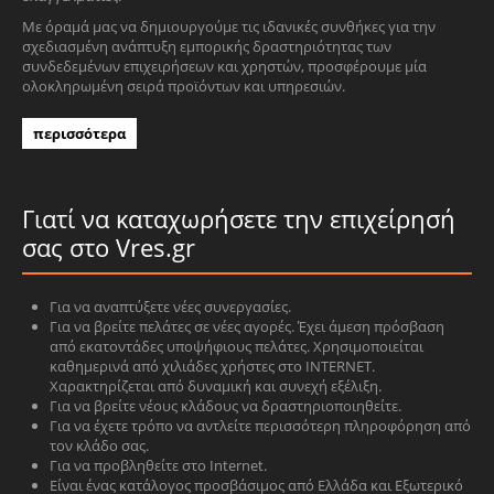
Με όραμά μας να δημιουργούμε τις ιδανικές συνθήκες για την
σχεδιασμένη ανάπτυξη εμπορικής δραστηριότητας των
συνδεδεμένων επιχειρήσεων και χρηστών, προσφέρουμε μία
ολοκληρωμένη σειρά προϊόντων και υπηρεσιών.
περισσότερα
Γιατί να καταχωρήσετε την επιχείρησή
σας στο Vres.gr
Για να αναπτύξετε νέες συνεργασίες.
Για να βρείτε πελάτες σε νέες αγορές. Έχει άμεση πρόσβαση
από εκατοντάδες υποψήφιους πελάτες. Χρησιμοποιείται
καθημερινά από χιλιάδες χρήστες στο INTERNET.
Χαρακτηρίζεται από δυναμική και συνεχή εξέλιξη.
Για να βρείτε νέους κλάδους να δραστηριοποιηθείτε.
Για να έχετε τρόπο να αντλείτε περισσότερη πληροφόρηση από
τον κλάδο σας.
Για να προβληθείτε στο Internet.
Είναι ένας κατάλογος προσβάσιμος από Ελλάδα και Εξωτερικό