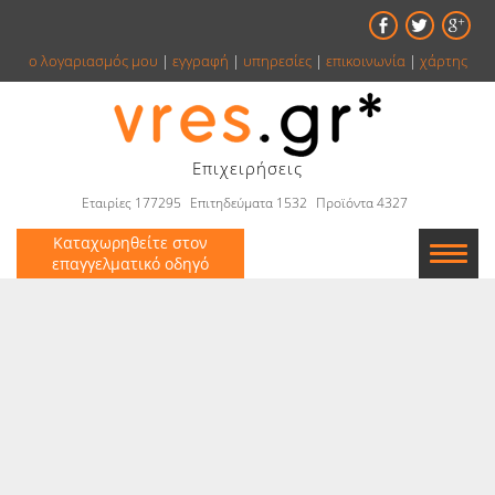
ο λογαριασμός μου
|
εγγραφή
|
υπηρεσίες
|
επικοινωνία
|
χάρτης
Επιχειρήσεις
Εταιρίες 177295
Επιτηδεύματα 1532
Προϊόντα 4327
Καταχωρηθείτε στον
επαγγελματικό οδηγό
Εταιρείες
Κατάλογος
Αγγελίες
Βιβλία